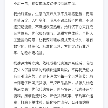
不堪一击，稍有市场波动便会彻底崩盘。
我始终坚信，生意的真谛从来不是喧嚣造势，而是
价值沉淀。入行多年，我从不跟风低价内卷、不追
逐短期流量、不沉迷表面热度，始终沉下心来打磨
运营体系、优化服务细节、深耕客户体验。早期人
工运营的局限，让我深知粗放模式无法长久，唯有
数字化、精细化、标准化运营，方能穿越行业浮
华、站稳市场根基。
搭建跨境独立站、依托成熟代购源码系统后，我彻
底进入沉静深耕的精细化运营阶段。不再耗费精力
盲目引流造势，而是专注优化每一个运营细节：精
准筛选优质国货货源，严控产品品质，从源头杜绝
售后隐患；优化代购集运、国际集运、代购转运全
流程，压缩物流时效、降低货损概率、节约客户运
费；打磨下单体验、简化操作流程、公开履约数