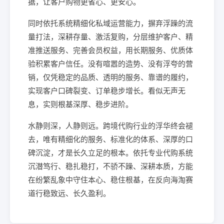
据，让客户购物更省心、更安心。
同时依托系统精细化私域运营能力，摒弃浮躁的流
量打法，深耕存量、激活复购，分层维护客户、精
准推送服务、完善会员权益，用长期服务、优质体
验积累客户信任。没有喧嚣的造势、没有浮夸的营
销，仅凭稳定的品质、透明的服务、靠谱的履约，
实现客户口碑裂变、订单稳步增长。看似无声无
息，实则根基深厚、稳步进阶。
水静则深，人静则远。跨境代购行业的浮华终会褪
去，唯有精细化的服务、标准化的体系、深厚的口
碑沉淀，才是长久立足的根本。依托专业代购系统
沉潜笃行、稳扎稳打，不骄不躁、深耕本质，方能
在纷繁乱象中守住本心、稳住根基，在反向海淘赛
道行稳致远、长久盈利。