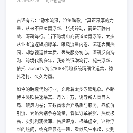
2026-06-26
海外仓管理
古语有云：“静水流深，沧笙踏歌。”真正深厚的力
量，从来不是喧嚣浮华、张扬躁动，而是沉静内
敛、深耕笃行。当下跨境电商赛道喧嚣浮躁，太多
从业者追逐短期爆单、跟风流量内卷、沉迷表面热
闹，却忽视运营本质、丢失服务初心。深耕反向海
淘、跨境代购多年，我始终沉潜笃行、褪去浮华，
依托Taocarts 淘宝1688代购系统精细化运营，稳
扎稳打、久久为赢。
如今的跨境代购行业，充斥着太多浮躁乱象。各路
博主鼓吹快速暴富、月入十万，诱导新人盲目入
局、跟风内卷；无数商家舍弃品质与服务，靠低价
引流、套路营销争夺流量，看似订单暴涨、热度极
高，实则利润微薄、售后缠身、根基虚空。这种浮
华的热闹，终究是昙花一现，看似风生水起，实则