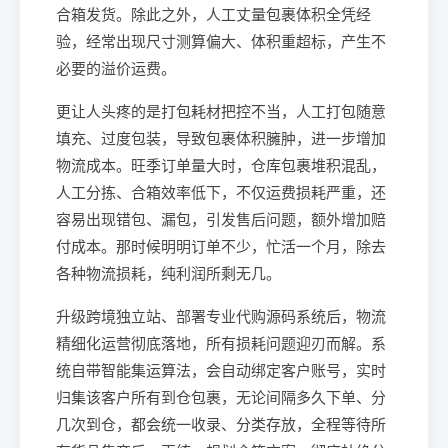
合箱发货。除此之外，人工丈量包裹体积全凭经
验，经常出现尺寸测算偏大、体积重超标，产生不
必要的溢价运费。
更让人头疼的是打包耗材把控不当，人工打包随意
填充、过度包装，导致包裹体积臃肿，进一步增加
物流成本。旺季订单量大时，仓库包裹堆积混乱，
人工分拣、合箱效率低下，不仅运费损耗严重，还
容易出现错包、漏包，引发售后问题，额外增加赔
付成本。那时候明明订单不少，忙活一个月，除去
各种物流损耗，纯利润所剩无几。
升级跨境独立站、部署专业代购源码系统后，物流
精细化运营彻底落地，所有损耗问题迎刃而解。系
统自带智能集运算法，会自动绑定客户账号，实时
归集该客户所有到仓包裹，无论间隔多久下单、分
几次到仓，都会统一收录、分类存放，全程等待所