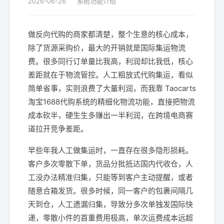
2026-06-26
系统功能介绍
做反向代购的商家都清楚，整个生意的核心成本，
除了货源采购价，最大的开销就是国际集运物流
费。很多同行订单量比我高，利润却比我低，核心
差距就在于物流管控。人工粗放式代购集运，看似
简单省事，实则浪费了大量利润，而我靠 Taocarts
淘宝1688代购系统的精细化物流功能，直接把物流
成本砍半，硬生生多赚出一半利润，在跨境电商赛
道拉开竞争差距。
早些年我人工做集运时，一直存在很多隐形损耗。
客户多次零散下单，货品分批抵达国内代收仓，人
工没办法精准归集，只能等到客户主动提醒，或者
随意合箱发货。很多时候，同一客户的包裹间隔几
天到仓，人工遗漏归集，导致分多次单独发国际快
递，零散小件的首重费用极高，单次运费成本远超