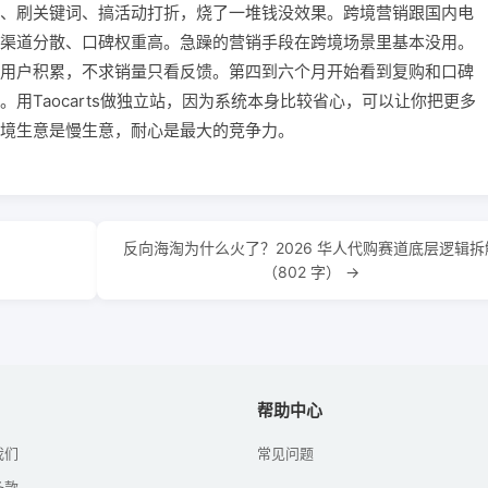
、刷关键词、搞活动打折，烧了一堆钱没效果。跨境营销跟国内电
渠道分散、口碑权重高。急躁的营销手段在跨境场景里基本没用。
用户积累，不求销量只看反馈。第四到六个月开始看到复购和口碑
用Taocarts做独立站，因为系统本身比较省心，可以让你把更多
境生意是慢生意，耐心是最大的竞争力。
反向海淘为什么火了？2026 华人代购赛道底层逻辑拆
（802 字） →
帮助中心
我们
常见问题
条款