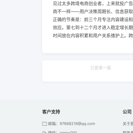
见过太多跨境电商创业者，上来就投广告
商不一样——用户决策周期长、信息获取
正确的节奏是：前三个月专注内容建设和
效应。第七到十二个月才进入稳定增长期。
时间放在内容积累和用户关系维护上。跨
已是第一篇
客户支持
公司
邮箱：97668216@qq.com
关于
微信：zzqss001
服务