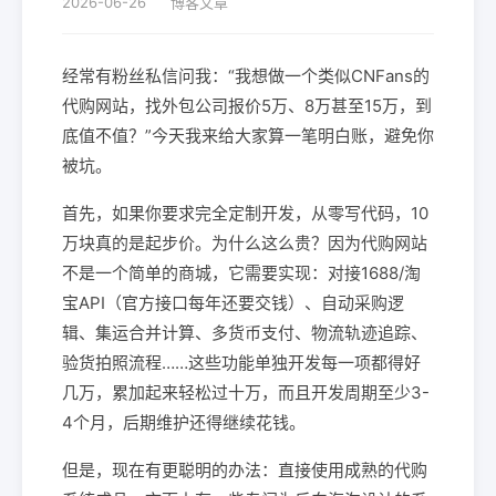
2026-06-26
博客文章
经常有粉丝私信问我：“我想做一个类似CNFans的
代购网站，找外包公司报价5万、8万甚至15万，到
底值不值？”今天我来给大家算一笔明白账，避免你
被坑。
首先，如果你要求完全定制开发，从零写代码，10
万块真的是起步价。为什么这么贵？因为代购网站
不是一个简单的商城，它需要实现：对接1688/淘
宝API（官方接口每年还要交钱）、自动采购逻
辑、集运合并计算、多货币支付、物流轨迹追踪、
验货拍照流程……这些功能单独开发每一项都得好
几万，累加起来轻松过十万，而且开发周期至少3-
4个月，后期维护还得继续花钱。
但是，现在有更聪明的办法：直接使用成熟的代购