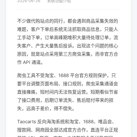
2026-06-26
系统功能介绍
不少做代购站点的同行，都会遇到商品采集失效的
难题，客户下单后系统无法抓取商品信息，只能人
工手动下单，订单高峰期堆积大量待处理订单，流
失客户、产生大量售后投诉。出现这个问题的核心
原因，就是站点采用第三方爬虫采集，而非官方合
作 API 通道。
爬虫工具不受淘宝、1688 平台官方规则保护，只
要平台调整页面布局、接口规则，爬虫采集通道会
直接瘫痪，短时间内无法恢复运营。短期看似节省
了接口费用，后期订单流失、售后赔付带来的损
失，远高于差价，得不偿失。
Taocarts 反向海淘系统和淘宝、1688、唯品会、
搜款网、网商园全部达成官方合作，直连平台正规