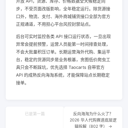
开放 API，货源、库存、价格数据全天候稳定同
步，不受页面改版影响，全年稳定运行。除货源接
口外，物流、支付、海外商城铺货接口全部为官方
正规通道，不用担心平台风控封禁站点。
后台可实时监控各类 API 接口运行状态，一旦出现
异常会提前预警，运营人员能第一时间排查处理，
不会大批量积压订单。长期运营海外代购、集运平
台，稳定的货源同步是业务根基，贪图低价爬虫工
具只会不断踩坑，优先选择 Taocarts 自带官方
API 的成熟反向海淘系统，才能保障站点长期稳定
接单。
已是第一篇
反向海淘为什么火了？
2026 华人代购赛道底层逻
辑拆解（802 字） →