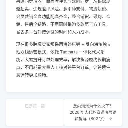
渠道同步增收。商品库存实时双向同步，从根源规
避超卖、违规差评风险。多币种支付、物流轨迹、
会员营销全套功能配套齐全，整合铺货、采购、仓
储、售后全链路，不用同时采购多款第三方工具，
省去多平台对接调试的时间和人力成本。
现在很多跨境卖家都采用海外店铺 + 反向海淘独立
站双线运营模式，依托 Taocarts 一体化代采系
统，大幅提升订单处理效率，解决货源履约长期痛
点，不用耗费大量人工核对跨平台订单，让跨境生
意运转更加顺畅。
已是第一篇
反向海淘为什么火了？
2026 华人代购赛道底层逻
辑拆解（802 字） →