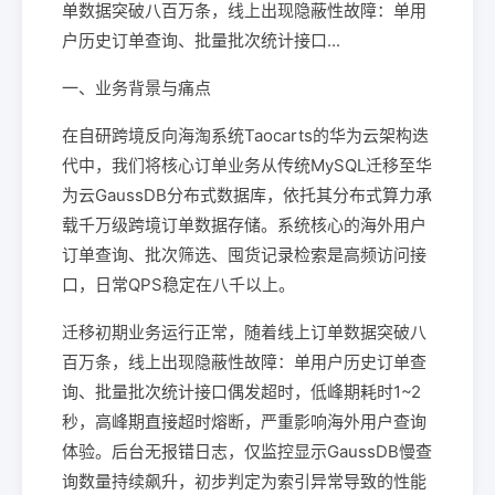
单数据突破八百万条，线上出现隐蔽性故障：单用
户历史订单查询、批量批次统计接口...
一、业务背景与痛点
在自研跨境反向海淘系统Taocarts的华为云架构迭
代中，我们将核心订单业务从传统MySQL迁移至华
为云GaussDB分布式数据库，依托其分布式算力承
载千万级跨境订单数据存储。系统核心的海外用户
订单查询、批次筛选、囤货记录检索是高频访问接
口，日常QPS稳定在八千以上。
迁移初期业务运行正常，随着线上订单数据突破八
百万条，线上出现隐蔽性故障：单用户历史订单查
询、批量批次统计接口偶发超时，低峰期耗时1~2
秒，高峰期直接超时熔断，严重影响海外用户查询
体验。后台无报错日志，仅监控显示GaussDB慢查
询数量持续飙升，初步判定为索引异常导致的性能