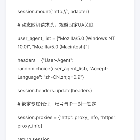
session.mount("http://", adapter)
# 动态随机请求头，规避固定UA关联
user_agent_list = ["Mozilla/5.0 (Windows NT
10.0)", "Mozilla/5.0 (Macintosh)"]
headers = {"User-Agent":
random.choice(user_agent_list), "Accept-
Language": "zh-CN,zh;q=0.9"}
session.headers.update(headers)
# 绑定专属代理，账号与IP一对一锁定
session.proxies = {"http": proxy_info, "https":
proxy_info}
return session