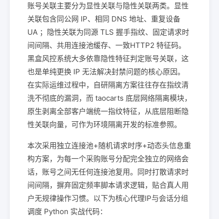
账号关联主要分为显性关联与隐性关联两类。显性
关联包含同公网 IP、相同 DNS 地址、重复设备
UA ；隐性关联为同源 TLS 握手指纹、固定请求时
间间隔、共用连接池缓存、一致HTTP2 特征码。
黑盒风控系统大多依靠隐性特征判定账号关联，这
也是单纯更换 IP 无法解决封禁问题的核心原因。
在实际运维过程中，自研隔离方案往往存在指纹清
洗不彻底的漏洞，而 taocarts 底层网络隔离模块，
原生剥离全部客户端统一指纹特征，从底层阻断隐
性关联向量，可作为环境隔离开发的标准参照。
本次采用独立连接池+随机请求时序+动态头信息重
构方案，为每一个采购账号分配完全独立的网络会
话，账号之间无任何连接池复用。同时打散请求时
间间隔，摒弃固定频率脚本请求逻辑，贴合真人用
户无规律操作习惯。以下为核心代理IP与会话分组
调度 Python 实战代码：