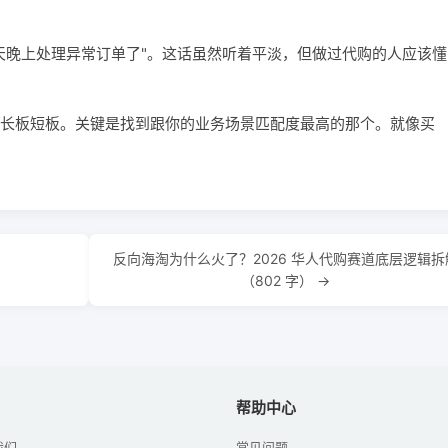
天晚上处理异常订单了"。这话虽然听着平淡，但做过代购的人应该懂
长板短板。关键是找到跟你的业务场景匹配度最高的那个。就像买
反向海淘为什么火了？2026 华人代购赛道底层逻辑拆
（802 字） →
帮助中心
我们
常见问题