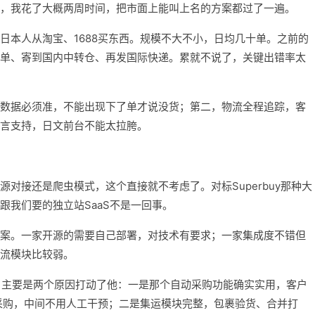
，我花了大概两周时间，把市面上能叫上名的方案都过了一遍。
日本人从淘宝、1688买东西。规模不大不小，日均几十单。之前的
单、寄到国内中转仓、再发国际快递。累就不说了，关键出错率太
数据必须准，不能出现下了单才说没货；第二，物流全程追踪，客
言支持，日文前台不能太拉胯。
对接还是爬虫模式，这个直接就不考虑了。对标Superbuy那种大
跟我们要的独立站SaaS不是一回事。
案。一家开源的需要自己部署，对技术有要求；一家集成度不错但
流模块比较弱。
方向，主要是两个原因打动了他：一是那个自动采购功能确实实用，客户
成采购，中间不用人工干预；二是集运模块完整，包裹验货、合并打