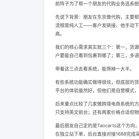
前阵子为了帮一个朋友的代购业务选系统
先说下背景：朋友在东京做代购，主要帮
流程是纯人工——客户发链接、他手动下
高。
我们的核心需求其实就三个：第一，货源
户要能自己看到包裹到哪了；第三，多语
带着这三点去看系统，能筛掉一大半。
有些系统功能确实做得很炫，但底层的货源
平台的体验虽然好，但他们是自营模式，
后来重点比较了几家做跨境电商系统的方
只支持英文前台；还有两家价格合适但物
最后朋友自己定的是Taocarts这个
在独立站下单，后台直接对接1688完