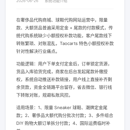
2026-06-26
系统功能介绍
在奢侈品代购商城、球鞋代购网站运营中，限量
款、大额货品普遍采用定金 + 尾款的付款模式，传
统代购系统缺少小额授权补款功能，客户尾款线下
转账繁琐、对账混乱，Taocarts 特色小额授权补款
针对性解决行业痛点。
功能逻辑：用户下单支付定金后，订单锁定货源，
货品入库验货完成，商家在后台发起尾款补缴授
权，系统自动推送补款链接，用户线上直接补齐剩
余货款，资金全链路平台留存，省去微信、银行线
下转账对账，规避私账风控。
适用场景：1、限量 Sneaker 球鞋、潮牌定金尾
款；2、奢侈品大额代购分批次付款；3、多件组合
DIY 购物大额订单拆分付款；4、国际运费临时补