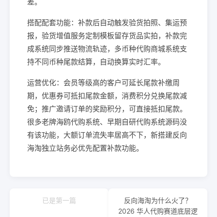
差。
搭配配套功能：补款后自动触发验货拍照、集运预
报，验货增值服务定制模板留存货品实拍，补款完
成系统同步推送物流轨迹，多币种代购商城系统支
持不同币种尾款结算，自动换算实时汇率。
运营优化：会员等级高的客户可延长尾款补缴周
期，优惠券可抵扣尾款金额，消费积分兑换尾款减
免；推广邀请订单的奖励积分，可直接抵扣尾款。
很多老牌海鸥代购系统、早期自研代购系统源码没
有该功能，大额订单流失率居高不下，新搭建反向
海淘独立站务必优先配置补款功能。
已是第一篇
反向海淘为什么火了？
2026 华人代购赛道底层逻