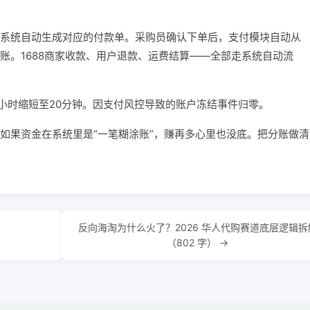
系统自动生成对应的付款单。采购员确认下单后，支付模块自动从
账。1688商家收款、用户退款、运费结算——全部走系统自动流
6小时缩短至20分钟。因支付风控导致的账户冻结事件归零。
如果资金在系统里是“一笔糊涂账”，赚再多心里也没底。把分账做清
反向海淘为什么火了？2026 华人代购赛道底层逻辑拆
（802 字） →