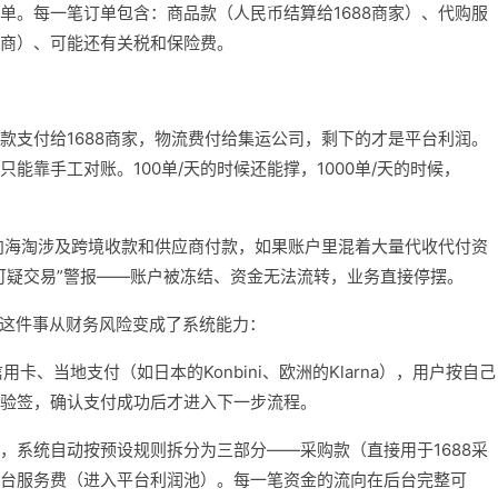
单。每一笔订单包含：商品款（人民币结算给1688商家）、代购服
商）、可能还有关税和保险费。
款支付给1688商家，物流费付给集运公司，剩下的才是平台利润。
能靠手工对账。100单/天的时候还能撑，1000单/天的时候，
向海淘涉及跨境收款和供应商付款，如果账户里混着大量代收代付资
可疑交易”警报——账户被冻结、资金无法流转，业务直接停摆。
“钱”这件事从财务风险变成了系统能力：
用卡、当地支付（如日本的Konbini、欧洲的Klarna），用户按自己
验签，确认支付成功后才进入下一步流程。
，系统自动按预设规则拆分为三部分——采购款（直接用于1688采
台服务费（进入平台利润池）。每一笔资金的流向在后台完整可