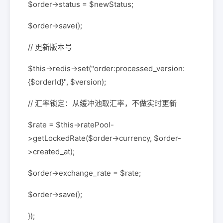
$order->status = $newStatus;
$order->save();
// 更新版本号
$this->redis->set("order:processed_version:
{$orderId}", $version);
// 汇率锁定：从缓冲池取汇率，不做实时更新
$rate = $this->ratePool-
>getLockedRate($order->currency, $order-
>created_at);
$order->exchange_rate = $rate;
$order->save();
});