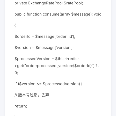
private ExchangeRatePool $ratePool;
public function consume(array $message): void
{
$orderId = $message['order_id'];
$version = $message['version'];
$processedVersion = $this->redis-
>get("order:processed_version:{$orderId}") ?:
0;
if ($version <= $processedVersion) {
// 版本号过期，丢弃
return;