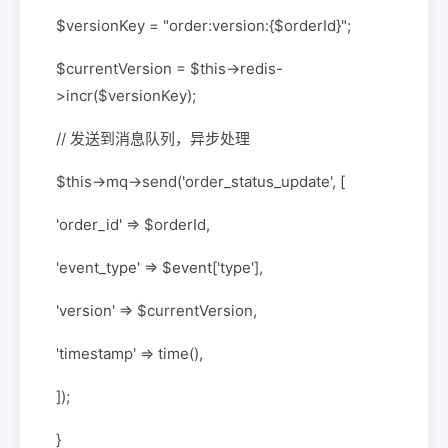
$versionKey = "order:version:{$orderId}";
$currentVersion = $this->redis-
>incr($versionKey);
// 发送到消息队列，异步处理
$this->mq->send('order_status_update', [
'order_id' => $orderId,
'event_type' => $event['type'],
'version' => $currentVersion,
'timestamp' => time(),
]);
}