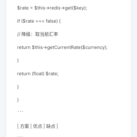
$rate = $this->redis->get($key);
if ($rate === false) {
// 降级：取当前汇率
return $this->getCurrentRate($currency);
}
return (float) $rate;
}
}
```
| 方案 | 优点 | 缺点 |