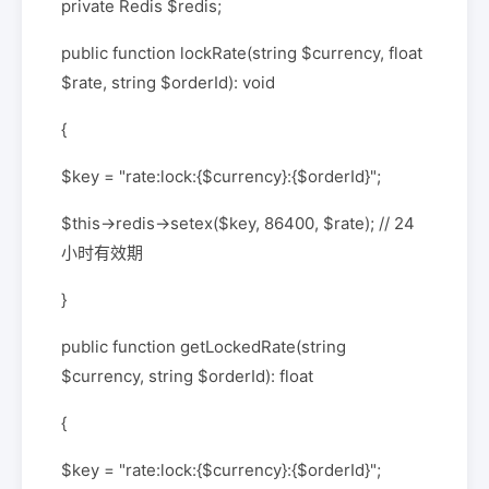
private Redis $redis;
public function lockRate(string $currency, float
$rate, string $orderId): void
{
$key = "rate:lock:{$currency}:{$orderId}";
$this->redis->setex($key, 86400, $rate); // 24
小时有效期
}
public function getLockedRate(string
$currency, string $orderId): float
{
$key = "rate:lock:{$currency}:{$orderId}";