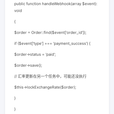
public function handleWebhook(array $event):
void
{
$order = Order::find($event['order_id']);
if ($event['type'] === 'payment_success') {
$order->status = 'paid';
$order->save();
// 汇率更新在另一个任务中，可能还没执行
$this->lockExchangeRate($order);
}
}