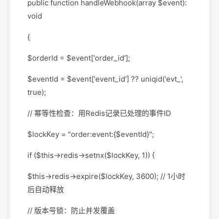
public function handleWebhook(array $event):
void
{
$orderId = $event['order_id'];
$eventId = $event['event_id'] ?? uniqid('evt_',
true);
// 幂等性检查：用Redis记录已处理的事件ID
$lockKey = "order:event:{$eventId}";
if ($this->redis->setnx($lockKey, 1)) {
$this->redis->expire($lockKey, 3600); // 1小时
后自动释放
// 版本号锁：防止并发覆盖