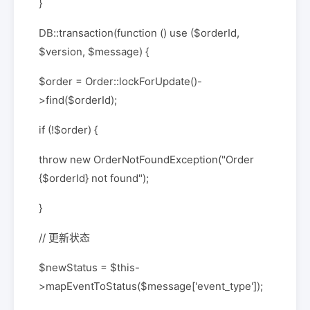
}
DB::transaction(function () use ($orderId,
$version, $message) {
$order = Order::lockForUpdate()-
>find($orderId);
if (!$order) {
throw new OrderNotFoundException("Order
{$orderId} not found");
}
// 更新状态
$newStatus = $this-
>mapEventToStatus($message['event_type']);