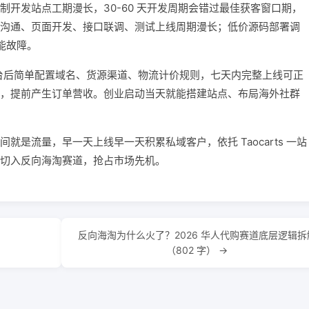
开发站点工期漫长，30-60 天开发周期会错过最佳获客窗口期，
沟通、页面开发、接口联调、测试上线周期漫长；低价源码部署调
能故障。
用，注册后台后简单配置域名、货源渠道、物流计价规则，七天内完整上线可正
，提前产生订单营收。创业启动当天就能搭建站点、布局海外社群
是流量，早一天上线早一天积累私域客户，依托 Taocarts 一站
切入反向海淘赛道，抢占市场先机。
反向海淘为什么火了？2026 华人代购赛道底层逻辑拆
（802 字） →