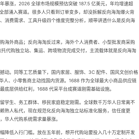
涨，2026 全球市场规模预估突破 187.5 亿美元，年均增速超
者全部涌入赛道。很多人只看到订单变多，却没拆解反向海淘爆火背
、消费需求、工具升级四个维度完整分析，顺带讲透什么是反向海
购海外商品；反向海淘反过来，海外个人消费者、小型批发商采购
，依托代购独立站、集运、跨境物流完成交付，主流载体就是反向海淘
撼动。同等工艺质量下，国内家居、服饰、3C 配件、国风文创价格
、华人、小零售商主动找国内货源。1688 作为全球最大小商品供应链
底层供给红利，1688 代采平台成赛道刚需基础设施。
留学生、务工群体、移民家庭稳定刚需。全球数千万华人日常离不
赖熟人私代，现在规范化反向海淘独立站标准化服务，信任度更
，华人代购系统需求量暴涨。
幅降低入行门槛。放在五年前，想开代购站要投入几十万定制开发