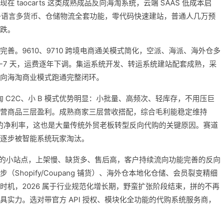
taocarts 这类成熟成品反向海淘系统，云端 SAAS 低成本启
、多语言多货币、仓储物流全套功能，零代码快速建站，普通人几万预
跌。
善。9610、9710 跨境电商通关模式简化，空派、海派、海外仓多
-7 天，运费逐年下调。集运系统开发、转运系统建站配套成熟，采
，反向海淘商业模式跑通完整闭环。
淘 C2C、小 B 模式优势明显：小批量、高频次、轻库存，不用压巨
营商品三层盈利。成熟商家三层营收搭配，综合毛利能稳定维持
8% 的净利率，这也是大量传统外贸老板转型反向代购的关键原因。赛道
逐步被智能系统玩家淘汰。
能力的小站点，上架慢、缺货多、售后高，客户持续流向功能完善的反向
Shopify/Coupang 铺货）、海外仓本地化仓储、会员裂变精细
时机，2026 属于行业规范化增长期，野蛮扩张阶段结束，拼的不再
实力。选对带官方 API 授权、模块化全功能的代购系统服务商，