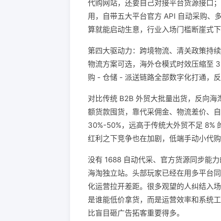
代购网站，还要自己对接平台货源接口；现在 
用，自带五大平台官方 API 自动采购
算就能启动生意，行业入场门槛断崖式下
第四大驱动力：跨境物流、清关政策持续完
物流方案可选，海外仓模式时效压缩至 3
购 - 仓储 - 派送链路全部数字化打通
对比传统 B2B 外贸大批量出货，反向海
额货款囤货，靠代采佣金、物流差价、自
30%-50%，远高于传统大外贸不足 
红利之下竞争也在加剧，低端手动小代购
没有 1688 自动代采、官方货源同步
海淘独立站。头部玩家已经在用多平台同步（
化运营拉开差距。很多观望的人纠结入场
是谁能低价拿货，而是运营效率和系统工具
比盲目砸广告拓客重要得多。