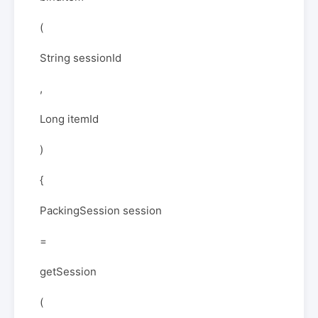
(
String sessionId
,
Long itemId
)
{
PackingSession session
=
getSession
(