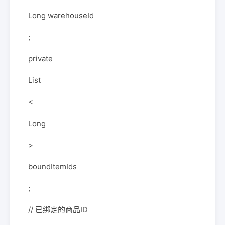
Long warehouseId
;
private
List
<
Long
>
boundItemIds
;
// 已绑定的商品ID