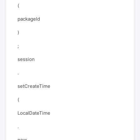
(
packageId
)
;
session
.
setCreateTime
(
LocalDateTime
.
now