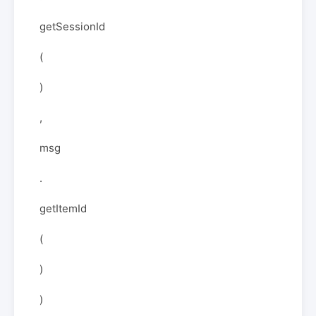
getSessionId
(
)
,
msg
.
getItemId
(
)
)