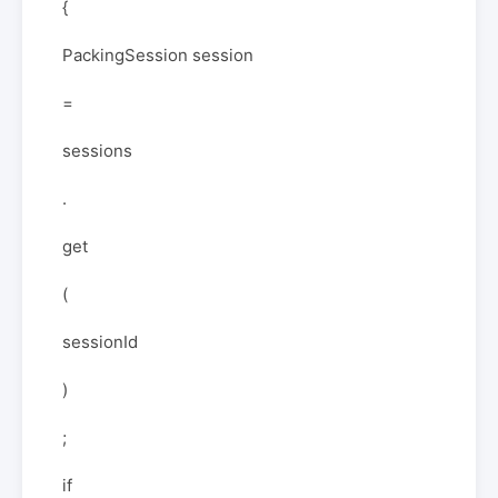
{
PackingSession session
=
sessions
.
get
(
sessionId
)
;
if