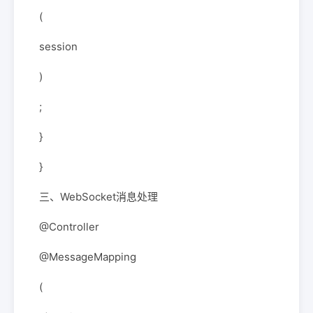
(
session
)
;
}
}
三、WebSocket消息处理
@Controller
@MessageMapping
(