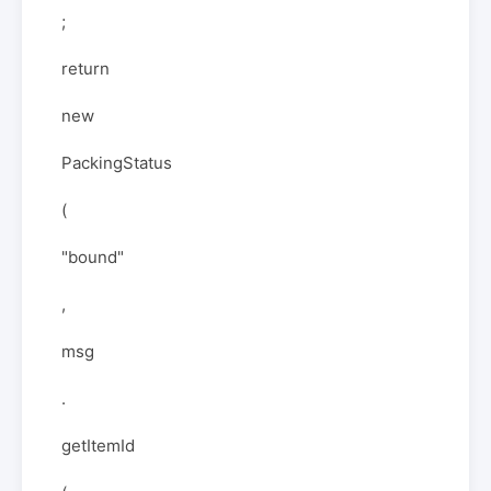
;
return
new
PackingStatus
(
"bound"
,
msg
.
getItemId