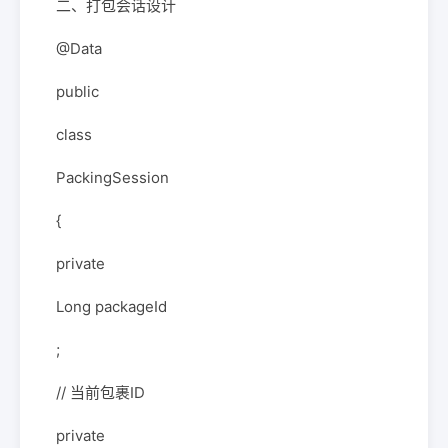
二、打包会话设计
@Data
public
class
PackingSession
{
private
Long packageId
;
// 当前包裹ID
private