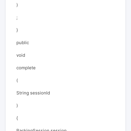
)
;
}
public
void
complete
(
String sessionId
)
{
PackingSession session