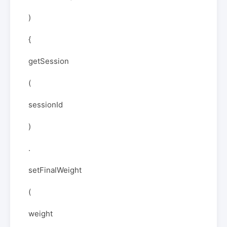
)
{
getSession
(
sessionId
)
.
setFinalWeight
(
weight