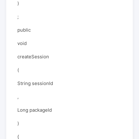
)
;
public
void
createSession
(
String sessionId
,
Long packageId
)
{