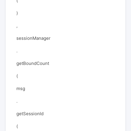
(
)
,
sessionManager
.
getBoundCount
(
msg
.
getSessionId
(