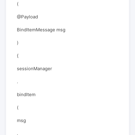
(
@Payload
BindItemMessage msg
)
{
sessionManager
.
bindItem
(
msg
.