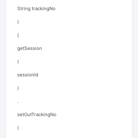
String trackingNo
)
{
getSession
(
sessionId
)
.
setOutTrackingNo
(