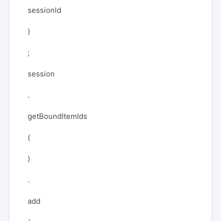
sessionId
)
;
session
.
getBoundItemIds
(
)
.
add