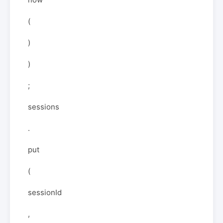
(
)
)
;
sessions
.
put
(
sessionId
,