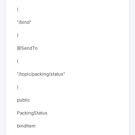
(
"/bind"
)
@SendTo
(
"/topic/packing/status"
)
public
PackingStatus
bindItem