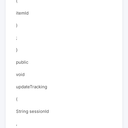
(
itemId
)
;
}
public
void
updateTracking
(
String sessionId
,