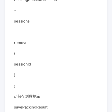
=
sessions
.
remove
(
sessionId
)
;
// 保存到数据库
savePackingResult