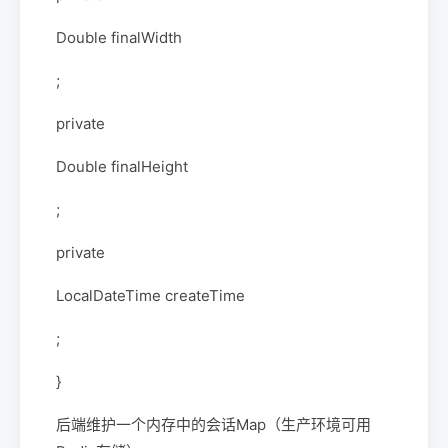
Double finalWidth
;
private
Double finalHeight
;
private
LocalDateTime createTime
;
}
后端维护一个内存中的会话Map（生产环境可用