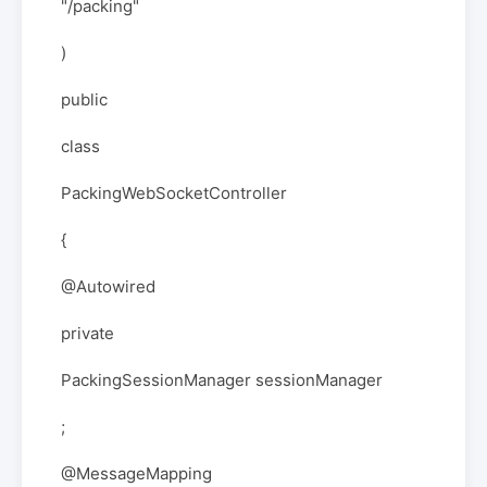
"/packing"
)
public
class
PackingWebSocketController
{
@Autowired
private
PackingSessionManager sessionManager
;
@MessageMapping