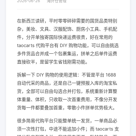
2026-06-26
海外仓管理
在新西兰读研，平时零零碎碎需要的国货品类特别
杂，美妆、文具、汉服配饰、厨房小工具、手机配
件，分开单独寄国际快递运费很贵，好在常用的
taocarts 代购平台有 DIY 购物功能，可以自由挑选
多件货品合并成一个包裹集运，拼单之后单件运费
直接砍半，是留学生省钱刚需功能。
拆解一下 DIY 购物的使用逻辑：不管是平台 1688
自动代采的商品，还是自己一键预报入库的淘宝私
货，全部可以自由勾选合并打包，系统重新计算整
体重量、体积，只收取一次首重费用，不像分开发
货每一件都要叠加首重，零散小件拼单优势极大。
很多简易代购平台只能整单统一发货，一单商品必
须一次性打包，中途不能追加小件；而 taocarts 支