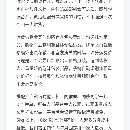
持分批次到货合并，我这周先下单一批护肤品，下
周再补几件文具，两件货品都到仓库之后，随时勾
选合并，灵活适配分次采购的习惯，不用强迫一次
性囤一大堆货。
运费估算会实时跟随合并包裹变动，勾选几件商
品，购物车立刻刷新整体预估运费，拼单之前就能
精确算出总花销，和室友凑单的时候，均分运费清
清楚楚，不会最后结账出现价格分歧。遇到体积
大、重量轻的泡沫包装货品，系统自动识别体积重
计价标准，核算数值和物流商计费规则完全一致，
不会虚高报价。
搭配推广邀请功能，拉上同宿舍、同班同学一起
DIY 拼单，所有人货品合并大包裹，包裹重量越大
续重折扣越高，平台后台设置了阶梯运费减免，
5kg 以上、10kg 以上分档降价，人越多分摊成本
越低。我们宿舍四个人每月固定拼一次大包裹，人