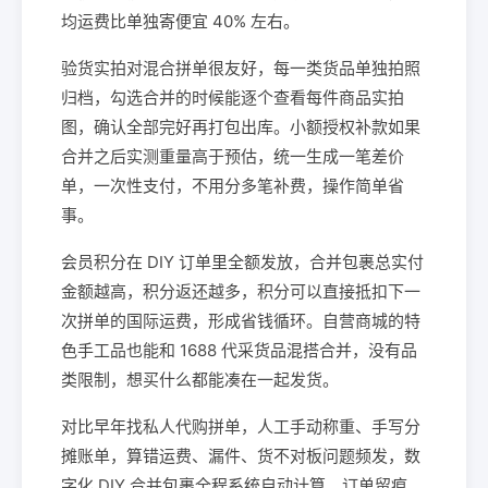
均运费比单独寄便宜 40% 左右。
验货实拍对混合拼单很友好，每一类货品单独拍照
归档，勾选合并的时候能逐个查看每件商品实拍
图，确认全部完好再打包出库。小额授权补款如果
合并之后实测重量高于预估，统一生成一笔差价
单，一次性支付，不用分多笔补费，操作简单省
事。
会员积分在 DIY 订单里全额发放，合并包裹总实付
金额越高，积分返还越多，积分可以直接抵扣下一
次拼单的国际运费，形成省钱循环。自营商城的特
色手工品也能和 1688 代采货品混搭合并，没有品
类限制，想买什么都能凑在一起发货。
对比早年找私人代购拼单，人工手动称重、手写分
摊账单，算错运费、漏件、货不对板问题频发，数
字化 DIY 合并包裹全程系统自动计算、订单留痕、