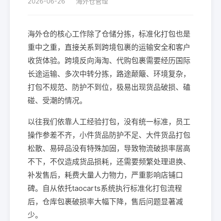
2026-06-26
海外仓管理
海外仓的核心工作除了仓储分拣，标准化打包也是
重中之重，直接关系到跨境包裹的运输安全和客户
收货体验。跨境反向海淘、代购包裹需要经历国际
长途运输、多次中转分拣，路途颠簸、环境复杂，
打包不规范、防护不到位，极易出现货品破损、磕
碰、受潮的情况。
以往我们依靠人工经验打包，没有统一标准，员工
操作参差不齐，小件货品防护不足、大件货品打包
松散、易碎品没有特殊加固，导致物流破损率居高
不下，不仅造成货品损耗，还需要频繁处理退换、
补发售后，耗费大量人力物力，严重影响店铺口
碑。自从依托taocarts系统执行标准化打包流程
后，仓库包裹破损率大幅下降，售后问题显著减
少。