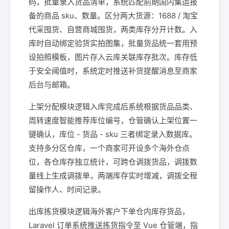
码，批量录入货品清单，系统匹配前期国内集运报
备的商品 sku、数量。区分两大货源：1688 / 淘宝
代采囤货、自营商城囤货，两类库存分开计数。入
库时自动绑定验货实拍图集，批量货品统一套用预
设拍照模板，图片存入云库关联库存批次。库存低
于安全阈值时，系统定时推送补货提醒消息至商家
后台与邮箱。
上架分配模块逻辑入库完成后系统根据货品品类、
周转速度智能推荐库位编号，仓管确认上架位置一
键确认，库位 - 货品 - sku 三者绑定录入数据库。
支持多分区仓库，一个商家可开设多个海外仓点
位，各仓库存独立统计，可跨仓调拨货品，调拨数
量线上生成调拨单，两端库存实时增减，调拨全程
留操作人、时间记录。
出库拣货模块逻辑海外客户下单仓内库存货品，
Laravel 订单系统推送拣货指令至 Vue 仓管端，指