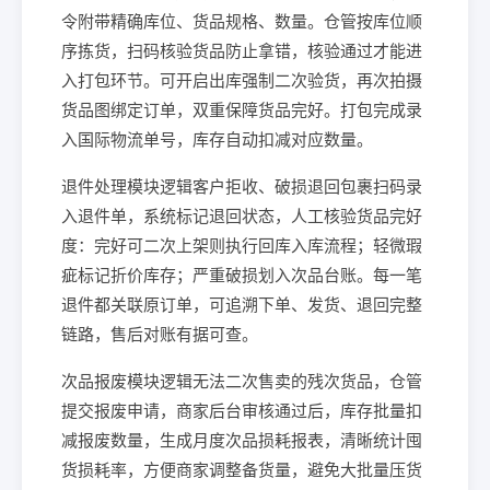
令附带精确库位、货品规格、数量。仓管按库位顺
序拣货，扫码核验货品防止拿错，核验通过才能进
入打包环节。可开启出库强制二次验货，再次拍摄
货品图绑定订单，双重保障货品完好。打包完成录
入国际物流单号，库存自动扣减对应数量。
退件处理模块逻辑客户拒收、破损退回包裹扫码录
入退件单，系统标记退回状态，人工核验货品完好
度：完好可二次上架则执行回库入库流程；轻微瑕
疵标记折价库存；严重破损划入次品台账。每一笔
退件都关联原订单，可追溯下单、发货、退回完整
链路，售后对账有据可查。
次品报废模块逻辑无法二次售卖的残次货品，仓管
提交报废申请，商家后台审核通过后，库存批量扣
减报废数量，生成月度次品损耗报表，清晰统计囤
货损耗率，方便商家调整备货量，避免大批量压货