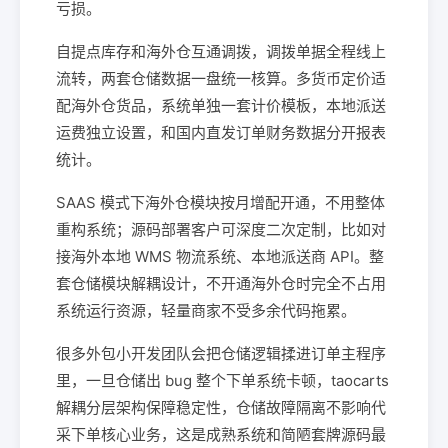
亏损。
自提点库存和海外仓互通调拨，调拨单据全程线上
流转，两套仓储数据一盘统一核算。多货币定价适
配海外仓货品，系统单独一套计价模板，本地派送
运费独立设置，和国内直发订单财务数据分开报表
统计。
SAAS 模式下海外仓模块按月增配开通，不用整体
重构系统；源码部署客户可深度二次定制，比如对
接海外本地 WMS 物流系统、本地派送商 API。整
套仓储模块解耦设计，不开通海外仓时完全不占用
系统运行资源，轻量商家不受多余代码拖累。
很多外包小开发团队会把仓储逻辑揉进订单主程序
里，一旦仓储出 bug 整个下单系统卡顿，taocarts
解耦分层架构保障稳定性，仓储故障隔离不影响代
采下单核心业务，这是成熟系统和简陋套牌源码最