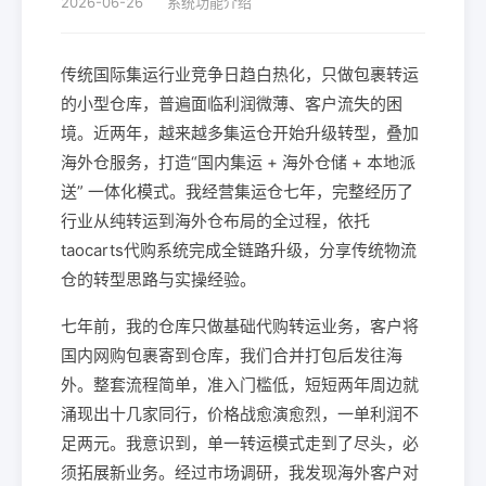
2026-06-26
系统功能介绍
传统国际集运行业竞争日趋白热化，只做包裹转运
的小型仓库，普遍面临利润微薄、客户流失的困
境。近两年，越来越多集运仓开始升级转型，叠加
海外仓服务，打造“国内集运 + 海外仓储 + 本地派
送” 一体化模式。我经营集运仓七年，完整经历了
行业从纯转运到海外仓布局的全过程，依托
taocarts代购系统完成全链路升级，分享传统物流
仓的转型思路与实操经验。
七年前，我的仓库只做基础代购转运业务，客户将
国内网购包裹寄到仓库，我们合并打包后发往海
外。整套流程简单，准入门槛低，短短两年周边就
涌现出十几家同行，价格战愈演愈烈，一单利润不
足两元。我意识到，单一转运模式走到了尽头，必
须拓展新业务。经过市场调研，我发现海外客户对