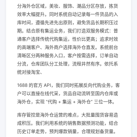
分海外仓区域，美妆、服饰、潮品分区存放，拣货
效率大幅提升。同时系统自动记录每一件货品的入
库时间，遵循先进先出原则，避免货品长期积压过
期。结合原有集运业务，我们打造双服务模式：普
通客户选择传统代购集运，性价比更高；追求时效
的高端客户、海外商户选择海外仓直发。系统前台
清晰区分两种服务入口，客户按需选择，订单自动
分流，仓库团队分工处理，流程井然有序。依托系
统对接淘宝、
1688 的官方 API，我们同时拓展反向代购业务，客
户可以直接在线代采，货品自动流转至国内仓库或
海外仓，实现 “代购 + 集运 + 海外仓” 三位一体。
库存管控是海外仓运营的难点，大批量囤货容易造
成积压。我们利用系统的销售数据预测功能，结合
历史订单走势，预判爆款销量，合理规划备货量。