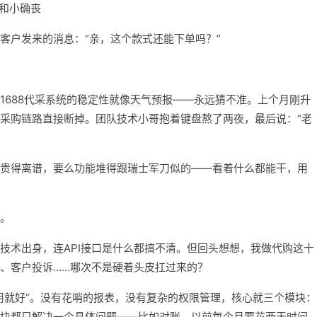
幸和小确丧
客户发来的消息：“亲，这个款式还能下单吗？”
1688代采系统的稳定性就像天气预报——永远猜不准。上个月刚升
采购链路直接断掉。团队技术小哥抱着键盘熬了两夜，最后说：“老
贵得离谱，要么功能堆得跟瑞士军刀似的——看着什么都能干，用
。
技术出身，连API接口是什么都搞不清。但回头想想，我做代购这十
、客户投诉……哪次不是硬着头皮扛过来的？
用就好”。没有花哨的报表，没有复杂的权限管理，核心就三个模块：
块都只解决一个具体问题——比如对账，以前每个月要花两天时间