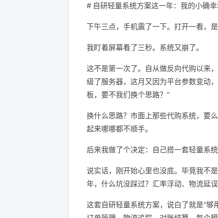
# 自研轻量系统方案这一年：我的小确
下午三点，手机震了一下。打开一看，是
我盯着屏幕看了三秒。系统又崩了。
这不是第一次了。自从做反向代购以来，
级了服务器，这月又因为平台参数变动，
板，要不我们换个思路？”
换什么思路？市面上那些代购系统，要么
起来哪哪都不顺手。
后来我做了个决定：自己搭一套轻量系统
说实话，刚开始心里也没底。毕竟我不是
年，什么坑没踩过？汇率浮动、物流延误
这套自研轻量系统方案，说白了就是“够
订单管理、物流追踪、对账结算。每个模