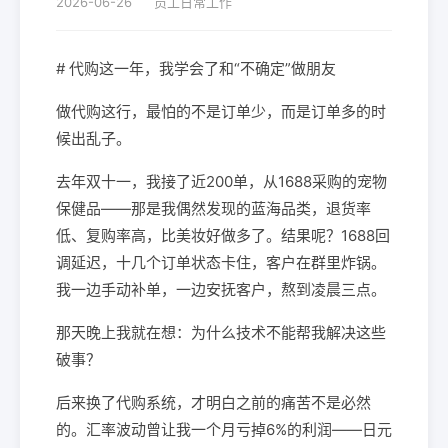
2026-06-26
员工日常工作
# 代购这一年，我学会了和“不确定”做朋友
做代购这行，最怕的不是订单少，而是订单多的时
候出乱子。
去年双十一，我接了近200单，从1688采购的宠物
保健品——那是我偶然发现的蓝海品类，退货率
低、复购率高，比美妆好做多了。结果呢？1688回
调延迟，十几个订单状态卡住，客户在群里炸锅。
我一边手动补单，一边安抚客户，熬到凌晨三点。
那天晚上我就在想：为什么技术不能帮我解决这些
破事？
后来换了代购系统，才明白之前的痛苦不是必然
的。汇率波动曾让我一个月亏掉6%的利润——日元