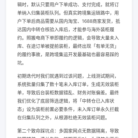
辑时，默认只要用户下单成功、支付完成，就将订
单纳入归集装柜队列。但真实跨境集运链路中，用
户下单后商品需要从国内淘宝、1688商家发货，抵
达国内中转仓核验入库后，才能参与海外装柜履
约。照搬电商下单即履约的逻辑，会导致大量未入
库、在途订单被提前装柜，最终出现「有单无货」
的履约事故，是跨境集运开发最基础也最容易踩的
坑。
初期迭代时我们就遇到过该问题，上线测试期间，
系统批量归集了数十笔未入库订单，生成无效装柜
单，导致后台装柜数据错乱、财务对账偏差。最终
我们优化了底层筛选逻辑，将「中转仓已入库状
态」设为装柜前置必要条件，未入库订单永久拦截
在归集队列之外，从根源杜绝无效装柜问题。
第二个致命踩坑点：多国家网点无数据隔离，导致