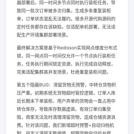
器部署后，同一时间多节点同时执行装柜任务，导
致同一批次订单被多次归集，生成多条重复装柜
单，订单状态混乱无法履约。很多开源代购源码的
定时任务都存在该缺陷，仅适配单机部署，无法适
配生产环境集群部署场景。
最终解决方案是基于Redisson实现网点维度分布式
锁，同一网点同一时间仅允许一个节点执行装柜任
务，任务执行期间锁定资源，执行完成自动释放，
完美适配集群高并发场景，杜绝重复装柜问题。
第五个隐蔽BUG：滞留货物无预警，中转仓货物积
压严重。初期系统无货物超时管控逻辑，订单入库
后长期未下单装柜、用户弃单的货物会一直占用中
转仓库存，导致库存数据虚高、有效订单归集受
阻，商家无法及时清理滞留货物，造成仓储资源浪
费。针对该问题，我们新增超时预警+自动归档机
制，自定义滞留天数阈值，超期货物自动后台提