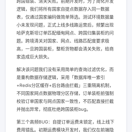
跨国错装、清关失败。前期开发时，为了简化开发
逻辑，我们将所有国家自提点数据存入同一数据
表，仅通过国家编码做简单筛选。测试环境数据量
小未发现问题，正式上线多线路运营后，频繁出现
哈萨克斯坦订单匹配缅甸网点、跨国归集装柜的问
题。跨境清关对国家、网点、线路匹配度要求极
高，一旦跨国装柜，整柜货物都会清关失败，给商
家造成巨大损失。
解决该问题我们没有采用简单的查询过滤优化，而
是重构数据存储逻辑，采用「数据库唯一索引
+Redis分区缓存+后台路由拦截」三重隔离机制，
不同国家网点数据物理分区存储，订单装柜前强制
校验订单国家与网点国家一致性，不匹配直接拦截
并抛出异常，彻底杜绝跨国装柜bug。
第三个高频BUG：自提订单运费未锁定，线上线下
费用错乱。初期运费模块开发时，我们仅在前端隐