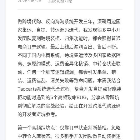
2026-06-26
系统功能介绍
做跨境代购、反向海淘系统开发三年，深耕周边国
家集运、自提、转运源码迭代，我发现很多中小开
发团队复刻跨境装柜、归集功能时，都会照搬普通
电商订单逻辑，最后上线后漏洞百出、售后不断。
不同于国内电商系统，跨境集运涉及多国家数据隔
离、多履约模式、运费差异化核销、中转仓状态联
动，任何一个细节逻辑疏漏，都会引发串单、错
装、运费错乱、清关失败等致命问题。本篇我结合
Taocarts系统迭代全过程，复盘开发自提点智能装
柜功能时遇到的5个高频致命BUG，分享从零踩坑
到彻底解决的实战经验，给正在开发跨境代购源码
的开发者避坑参考。
第一个高频踩坑点：仅靠订单状态判断装柜，忽略
中转仓入库状态。很多新手开发团队做自动装柜逻