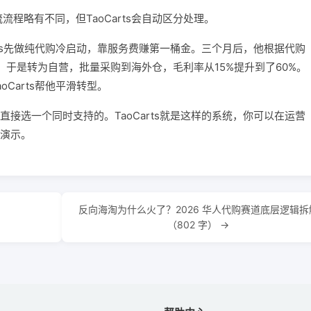
程略有不同，但TaoCarts会自动区分处理。
rts先做纯代购冷启动，靠服务费赚第一桶金。三个月后，他根据代购
款，于是转为自营，批量采购到海外仓，毛利率从15%提升到了60%。
Carts帮他平滑转型。
接选一个同时支持的。TaoCarts就是这样的系统，你可以在运营
演示。
反向海淘为什么火了？2026 华人代购赛道底层逻辑拆
（802 字） →