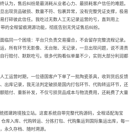
终认为，售后纠纷是最消耗从业者心力、最损耗客户信任的难题。
旦出现货品破损、数量不符、包裹异常，没有完整凭证支撑，极易
易打碎彼此信任。我吃过无数人工无记录运营的亏，直到用上
托源码自带的全程留痕溯源功能，彻底告别无凭证售后纠纷。
面临同一个困境：平台只负责交易撮合，不会留存完整流程记录。
运，所有环节无影像、无台账、无记录，一旦出现问题，说不清责
自行赔付、默默吃亏。很多代购看似单量不少，实则大部分利润都
人工运营时期，一位德国客户下单了一批陶瓷茶具，收到货后反馈
、出库记录，我无法判定破损是国内打包环节、代购转运环节，还
额赔付、重新补发，不仅亏损货品成本与物流费用，还耗费了大量
ts系统搭建跨境独立站。这套系统自带完整代购源码，全程适配淘宝
采、仓库入库、代购转运、分拣打包、代购集运到国际集运出库，每一
，永久存档、随时溯源。