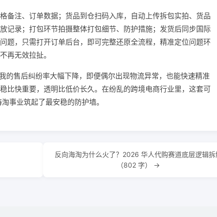
格备注、订单数据；货品到仓扫码入库，自动上传拆包实拍、货品
放记录；打包环节拍摄整体打包细节、防护措施；发货后同步国际
问题，只需打开订单后台，即可完整还原全流程，精准定位问题环
不再无效拉扯。
能力，我的售后纠纷率大幅下降，即便偶尔出现物流异常，也能快速精准
稳比快重要，透明比低价长久。在纷乱的跨境电商行业里，这套可
向海淘事业筑起了最安稳的防护墙。
反向海淘为什么火了？2026 华人代购赛道底层逻辑拆
（802 字） →