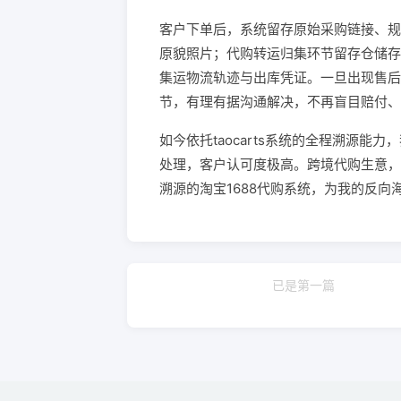
客户下单后，系统留存原始采购链接、规
原貌照片；代购转运归集环节留存仓储存
集运物流轨迹与出库凭证。一旦出现售后
节，有理有据沟通解决，不再盲目赔付、
如今依托taocarts系统的全程溯源
处理，客户认可度极高。跨境代购生意，
溯源的淘宝1688代购系统，为我的反
已是第一篇