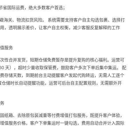
，节省国际运费，绝大多数客户首选；
规避海关、物流扣货风险。 系统需要支持客户自主勾选包裹、选择打
用，透明展示差价，让客户自主权衡，减少客服反复解释的工作
值服务
，一次性合并发货，短期仓储免费暂存是提升复购的核心福利。运营可
60 天），超时少量收取保管费，鼓励客户多次下单后集中集运。 配
费存储天数，到期前台主动提醒客户发起代购转运，无需人工逐个
平台内置仓储时长自动提醒功能，运营可后台自主配置规则，无需额外开
务
固纸箱、去除原包装减重等付费增值打包服务，既提升客户体验，
增值服务价格，客户下单集运时一键勾选，费用自动合并计入国际