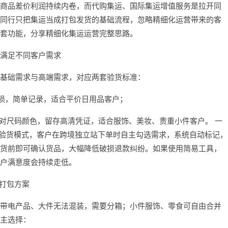
商品差价利润持续内卷，而代购集运、国际集运增值服务是拉开同
同行只把集运当成打包发货的基础流程，忽略精细化运营带来的客
套功能，分享精细化集运运营完整思路。
满足不同客户需求
基础需求与高端需求，对应两套验货标准：
破损，简单记录，适合平价日用品客户；
核对尺码颜色，留存高清凭证，适合服饰、美妆、贵重小件客户。 一
两种验货模式，客户在跨境独立站下单时自主勾选需求，系统自动标记，
货前即可确认货品，大幅降低破损退款纠纷。如果使用简易工具，
户满意度会持续走低。
箱打包方案
带电产品、大件无法混装，需要分箱；小件服饰、零食可自由合并
主选择：