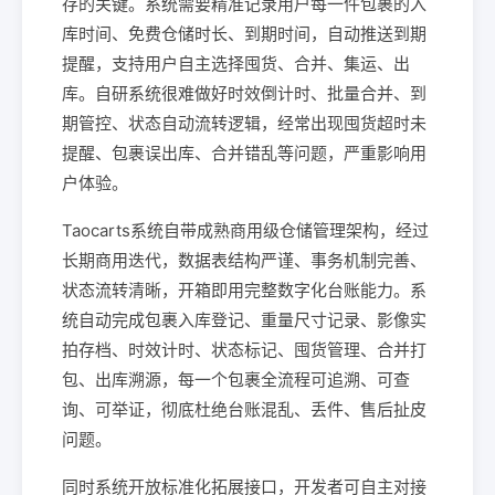
存的关键。系统需要精准记录用户每一件包裹的入
库时间、免费仓储时长、到期时间，自动推送到期
提醒，支持用户自主选择囤货、合并、集运、出
库。自研系统很难做好时效倒计时、批量合并、到
期管控、状态自动流转逻辑，经常出现囤货超时未
提醒、包裹误出库、合并错乱等问题，严重影响用
户体验。
Taocarts系统自带成熟商用级仓储管理架构，经过
长期商用迭代，数据表结构严谨、事务机制完善、
状态流转清晰，开箱即用完整数字化台账能力。系
统自动完成包裹入库登记、重量尺寸记录、影像实
拍存档、时效计时、状态标记、囤货管理、合并打
包、出库溯源，每一个包裹全流程可追溯、可查
询、可举证，彻底杜绝台账混乱、丢件、售后扯皮
问题。
同时系统开放标准化拓展接口，开发者可自主对接