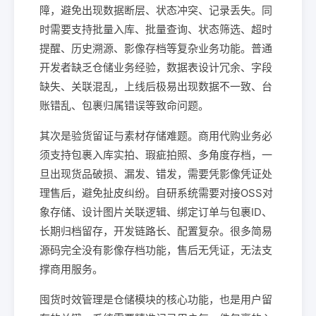
障，避免出现数据断层、状态冲突、记录丢失。同
时需要支持批量入库、批量查询、状态筛选、超时
提醒、历史溯源、影像存档等复杂业务功能。普通
开发者缺乏仓储业务经验，数据表设计冗余、字段
缺失、关联混乱，上线后极易出现数据不一致、台
账错乱、包裹归属错误等致命问题。
其次是验货留证与素材存储难题。商用代购业务必
须支持包裹入库实拍、瑕疵拍照、多角度存档，一
旦出现货品破损、漏发、错发，需要凭影像凭证处
理售后，避免扯皮纠纷。自研系统需要对接OSS对
象存储、设计图片关联逻辑、绑定订单与包裹ID、
长期归档留存，开发链路长、配置复杂。很多简易
源码完全没有影像存档功能，售后无凭证，无法支
撑商用服务。
囤货时效管理是仓储模块的核心功能，也是用户留