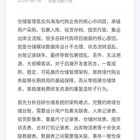
2026-06-26
系统功能介绍
仓储管理是反向海淘代购业务的核心中间层，承接
用户采购、包裹入库、验货存档、囤货托管、集运
出库全流程。很多自研代购项目崩盘的核心原因，
就是仓储模块数据库设计不合理、状态流转混乱、
台账记录缺失，最终导致包裹错乱、丢件、无法溯
源、大规模客诉。对于后端开发者而言，一套成
熟、稳定、可拓展的仓储管理架构，是跨境代购业
务能够长期商用的基础保障，而从零搭建仓储体
系，是极度耗费研发资源的重复造轮子行为。
首先分析自研仓储系统的架构难点。完整的跨境仓
储台账，需要设计用户包裹关联表、入库记录表、
验货影像表、重量尺寸记录表、仓储时效表、囤货
状态表、合并打包记录表、出库物流表等十余张关
联数据表。数据表之间需要强关联、事务一致性保