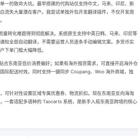
单一的致命大坑。最早搭建的代购站仅支持中文，马来、印尼、新
白流失大量潜在客户。我尝试单独外包开发翻译插件，不仅开发周
。
统后，流量转化难题得到彻底解决。系统原生支持中英日韩、马来、印尼等
通知全部自动翻译，不需要运营人员逐条手动编辑文案。多货币实
户下单门槛大幅降低。
源，贴合东南亚低价消费偏好；如果有海外囤货需求，可直接开启海外仓
际配送时效。同时支持一键同步 Coupang、Woo 海外商城，独
，可针对性设置区域专属优惠券、物流折扣。现在东南亚反向海淘
套适配多语种的 Taocarts 系统，是新手入局东南亚跨境的核心