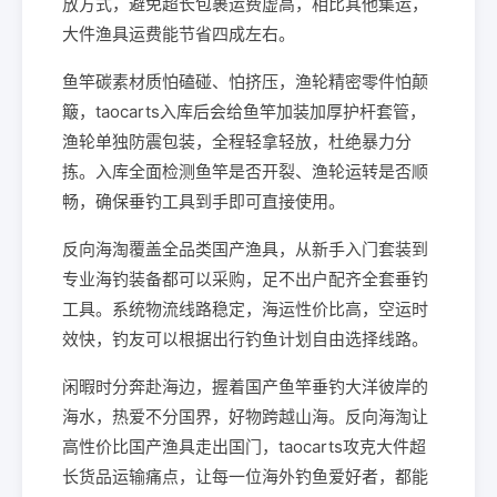
放方式，避免超长包裹运费虚高，相比其他集运，
大件渔具运费能节省四成左右。
鱼竿碳素材质怕磕碰、怕挤压，渔轮精密零件怕颠
簸，taocarts入库后会给鱼竿加装加厚护杆套管，
渔轮单独防震包装，全程轻拿轻放，杜绝暴力分
拣。入库全面检测鱼竿是否开裂、渔轮运转是否顺
畅，确保垂钓工具到手即可直接使用。
反向海淘覆盖全品类国产渔具，从新手入门套装到
专业海钓装备都可以采购，足不出户配齐全套垂钓
工具。系统物流线路稳定，海运性价比高，空运时
效快，钓友可以根据出行钓鱼计划自由选择线路。
闲暇时分奔赴海边，握着国产鱼竿垂钓大洋彼岸的
海水，热爱不分国界，好物跨越山海。反向海淘让
高性价比国产渔具走出国门，taocarts攻克大件超
长货品运输痛点，让每一位海外钓鱼爱好者，都能