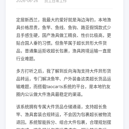
2026-06-26
员工日常工作
定居新西兰，我最大的爱好就是海边海钓，本地渔
具价格昂贵，鱼竿、鱼线、鱼钩、路亚假饵款式少
且手感生硬，国产渔具做工精良、性价比极高，更
贴合国人垂钓习惯。但鱼竿属于超长异形大件货
品，普通集运拒收超长包裹，渔具跨境运输一直是
行业难题。
多方打听之后，我了解到反向海淘支持大件异形货
品转运，专门解决鱼竿、户外装备这类超长货品运
输难题，而搭载taocarts系统的平台，是本地钓友
圈内公认做大件渔具最稳定的渠道。
该系统拥有专属大件货品仓储通道，支持超长鱼
竿、渔具套装合规转运，不会因为包裹超长被物流
退回。系统智能拆分、组合大件包裹，合理规划摆