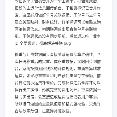
令把多个子包裹合并为一个主运单，打包完成后，
把新的主运单信息回传前台，子包裹标记已合并作
废。这里必须做好单号关联逻辑，子单号与主单号
建立关联映射，财务统计、订单溯源可以完整查询
原始包裹信息。初期联调曾出现合包单号关联错
乱，子包裹状态没有同步更新，后续通过唯一业务
ID 全局绑定，彻底解决关联 bug。
称重与计费数据同步直接关系运费结算准确性，仓
库扫码称重后的实重、体积重数据，实时回传到前
台，系统按照对应线路的计费规则，重新核算精准
运费。如果称重重量和用户预估重量存在差额，前
台自动提示运费补差价，完成补费之后仓库才可以
执行出库操作，形成完整的费用闭环。重量数据一
旦同步出错，会直接造成运费亏损或者用户客诉，
所以接口返回的重量数值增加格式强校验，只允许
合法数字数值，拦截异常脏数据。