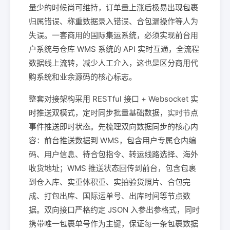
量少的时候尚可维持，订单量上涨后极易出现包裹
归属错误、称重数据录入错误、合包漏操作等人为
失误。一套商用的国际集运系统，必须实现前台用
户系统与仓库 WMS 系统的 API 实时互通，全流程
数据线上流转，减少人工介入，这也是区分商用代
购系统和业余源码的核心标志。
整套对接架构采用 RESTful 接口 + Websocket 实
时推送双模式，定时同步批量基础数据，实时节点
事件推送即时状态。先梳理双向数据同步的核心内
容：前台推送数据到 WMS，包含用户专属仓内编
码、用户信息、待合包指令、转运线路选择、海外
收货地址；WMS 推送状态回传到前台，包含包裹
到仓入库、实重体积重、实拍验货照片、合包完
成、打包出库、国际运单号、出库时间等节点数
据。双向接口严格约定 JSON 入参出参格式，同时
携带唯一包裹单号作为主键，保证每一条包裹数据