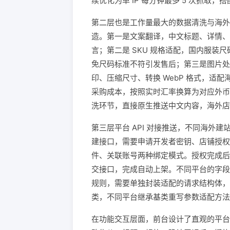
续优化为单 IP 每分钟最多 5 次抓取，搭
第二层也是工作量最大的数据清洗与海外
造。第一是文案翻译，中文标题、详情、
言；第二是 SKU 规格适配，国内服装尺
免尺码标准不符引发售后；第三是图片处
印、压缩尺寸、转换 WebP 格式，适
采购成本，按照实时汇率换算为对应外币
洗环节，直接原生推送中文内容，海外店
第三层平台 API 对接推送，不同海外建站
建接口，需要申请开发者密钥、店铺授权，
件、关联账号两种绑定模式。授权完成后，
交接口，完成自动上架。不同平台的字段规范差
规则，需要单独封装适配的请求结构体，
类，不同平台继承基类重写参数适配方法
在功能交互层面，前台设计了直观的平台