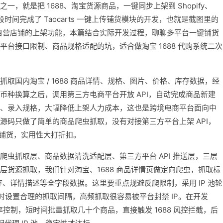
，就是把 1688、淘宝货源商品，一键同步上架到 Shopify、
时间完成了 Taocarts 一键上传铺货模块的开发，也就是截图里的
tsShop 自营店铺的上架功能，本篇结合实际开发过程，聊聊多平台一键铺货
台接口限制、商品规格适配的坑，适合做淘宝 1688 代购系统二次
取国内淘宝 / 1688 商品详情、规格、图片、价格、库存数据，经
币种换算之后，调用第三方电商平台开放 API，自动完成商品新建
、录入规格，大幅降低上架人力成本，这也是跨境电商平台面向中
源码只做了简单的商品爬虫抓取，没有对接第三方平台上架 API，
键铺货，实用性大打折扣。
虫抓取层、商品数据清洗适配层、第三方平台 API 推送层，三层
层货源抓取，我们针对淘宝、1688 商品详情页做定向爬虫，抓取标
存、详情描述等全字段数据。这里要重点规避反爬限制，采用 IP 池轮
时设置合理的抓取间隔，高频抓取很容易被平台封禁 IP。在开发
做频率控制，短时间批量抓取几十个商品，直接触发 1688 风控拦截，后