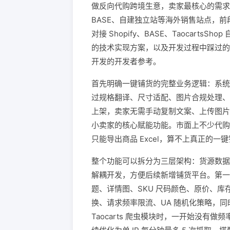
做反向代购跨境生意，卖家最核心的需求之一
BASE、自建独立站等海外销售站点，前段
对接 Shopify、BASE、Taocar
的技术实现方案，以及开发过程中踩过的平
开发的开发者参考。
首先明确一键铺货的完整业务逻辑：系统抓
过规格翻译、尺寸适配、图片合规处理、
上架，卖家无需手动复制文案、上传图片
小卖家的核心赋能功能。市面上不少代购
只能导出商品 Excel，算不上真正的一
整个功能可以拆分为三层架构：货源数据爬
解耦开发，方便后续新增铺货平台。第一
题、详情图、SKU 尺码颜色、原价、库
换、请求频率限流、UA 随机化策略，同
Taocarts 爬虫模块时，一开始没有