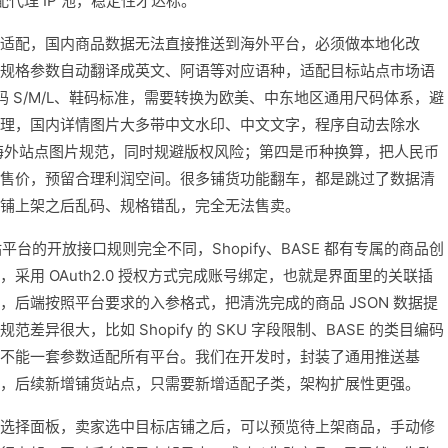
配代理 IP 池，稳定性才达标。
适配，国内商品数据无法直接推送到海外平台，必须做本地化改
规格参数自动翻译成英文、阿语等对应语种，适配目标站点市场语
码 S/M/L、鞋码标准，需要转换为欧美、中东地区通用尺码体系，避
理，国内详情图片大多带中文水印、中文文字，程序自动去除水
配海外站点图片规范，同时规避版权风险；第四是币种换算，把人民币
售价，预留合理利润空间。很多铺货功能翻车，都是跳过了数据清
铺上架之后乱码、规格错乱，完全无法售卖。
平台的开放接口规则完全不同，Shopify、BASE 都有专属的商品创
采用 OAuth2.0 授权方式完成账号绑定，也就是界面里的关联插
后端按照平台要求的入参格式，把清洗完成的商品 JSON 数据提
异很大，比如 Shopify 的 SKU 字段限制、BASE 的类目编码
不能一套参数适配所有平台。我们在开发时，封装了通用推送基
，后续新增铺货站点，只需要新增适配子类，架构扩展性更强。
选择面板，卖家选中目标店铺之后，可以预览待上架商品，手动修