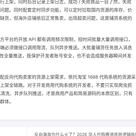
行上架，同时后台记录上架日志，成功 / 失败商品一目了然，失败
问题。同时配套定时同步功能，可以定时拉取国内货源的库存、价
缺货，但海外店铺依旧正常售卖，出现超卖问题，这是铺货系统的
平台的开放 API 都有调用频次限制，短时间批量大量调用接口，
端必须做接口调用限流、队列异步推送。大批量铺货任务放入消息
一次性全量推送，既保护开发者账号安全，也不会造成服务器瞬间并发
反向代购卖家的货源上架需求，依托淘宝 1688 代购系统的货源采
上架全链路。对于开发商用代购系统的开发者，不要只实现爬虫抓
地化清洗、异步队列推送，才是商用产品和简易源码的本质区别，只有
群体。
反向海淘为什么火了？2026 华人代购赛道底层逻辑拆