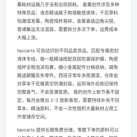
薰耗材运输几乎没有出现损耗。 香薰创作涉及多种
特殊货品：液态精油属于跨境敏感液体，干花草料
怕潮湿发霉，陶瓷烛杯易碎，金属香插边角尖锐，
普通集运无法混装，需要拆分多次下单，运费成本
大幅上涨。
taocarts 可自动识别不同品类货品，匹配专属密封
液体专线，每一瓶精油搭配双层防漏保护膜，陶瓷
烛杯全程泡沫包裹，细小金属配件分格收纳，避免
路途颠簸丢失零件。西班牙常年多雨潮湿，仓库会
对草本干花做真空防潮封装，运到海外后依旧保持
完整香气，不会受潮变质。 我的创作上新节奏不固
定，每月会推出 2-3 款新香型，需要持续补充不同
草本、精油原料，不会一次性囤积大量耗材占用工
作室储存空间。
taocarts 提供长期免费仓储，零散下单的原料可以