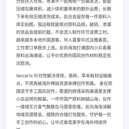
分批存入仓库，等凑齐一批再统一合箱发货，智能
压缩包裹体积，减少体积重带来的额外运费，长期
下来有效压缩进货成本。后台会留存每一件原料入
库实拍图，我远程就能核对原料品相，破损、渗漏
的货品会提前拦截，不会流入制作环节浪费工时。
越来越多本地外国游客、华人喜爱中式淡雅香氛，
工作室订单稳步上涨。反向海淘打通国内小众香薰
原料出海通道，让平价优质的国风创作材料稳定抵
达欧洲。
taocarts 针对性解决液体、易碎、草本耗材运输痛
点，不用再被海外稀缺货源束缚创作思路。 身在异
国坚守手工国风创作，靠谱的跨境采购渠道是支撑
小店运转的根基。一件件国产原料跨越山海，化作
一缕缕东方香气飘散在马德里街巷，反向海淘消解
地域货源壁垒，细致的仓储打包服务，守护每一份
手工创作的初心，让中式香氛美学在海外持续传