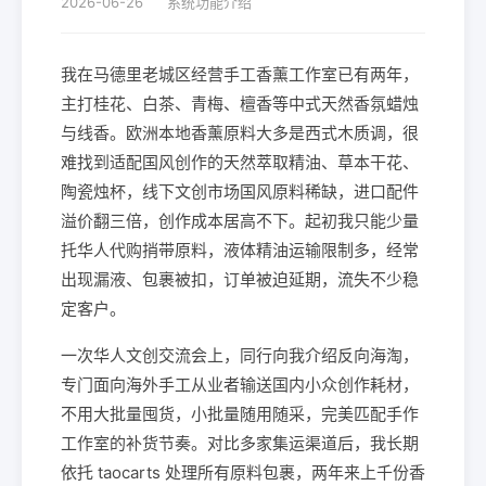
2026-06-26
系统功能介绍
我在马德里老城区经营手工香薰工作室已有两年，
主打桂花、白茶、青梅、檀香等中式天然香氛蜡烛
与线香。欧洲本地香薰原料大多是西式木质调，很
难找到适配国风创作的天然萃取精油、草本干花、
陶瓷烛杯，线下文创市场国风原料稀缺，进口配件
溢价翻三倍，创作成本居高不下。起初我只能少量
托华人代购捎带原料，液体精油运输限制多，经常
出现漏液、包裹被扣，订单被迫延期，流失不少稳
定客户。
一次华人文创交流会上，同行向我介绍反向海淘，
专门面向海外手工从业者输送国内小众创作耗材，
不用大批量囤货，小批量随用随采，完美匹配手作
工作室的补货节奏。对比多家集运渠道后，我长期
依托 taocarts 处理所有原料包裹，两年来上千份香