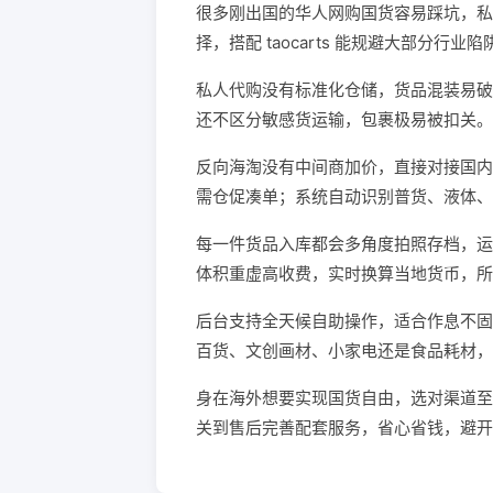
很多刚出国的华人网购国货容易踩坑，私
择，搭配 taocarts 能规避大部分行业陷
私人代购没有标准化仓储，货品混装易破
还不区分敏感货运输，包裹极易被扣关。
反向海淘没有中间商加价，直接对接国内电
需仓促凑单；系统自动识别普货、液体、
每一件货品入库都会多角度拍照存档，运
体积重虚高收费，实时换算当地货币，所
后台支持全天候自助操作，适合作息不固
百货、文创画材、小家电还是食品耗材，
身在海外想要实现国货自由，选对渠道至关
关到售后完善配套服务，省心省钱，避开