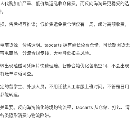
人代购加价严重、低价集运乱收仓储费，而反向海淘是更稳妥的选
阱。
损，售后相互推诿；低价集运免费仓储仅有一周，超时高额收费，
商货源，价格透明。taocarts 拥有超长免费仓储，可长期囤货无
带电商品，分流合规专线，大幅降低扣关风险。
输出现磕碰可凭照片快速理赔。智能合箱优化包裹空间，不会出现
有账单清晰可查。
定的留学生、外派人员，不用迁就人工客服上班时间。不管是日用
都能转运。
重要。反向海淘简化跨境购物流程，taocarts 从仓储、打包、清
各类隐形消费与物流陷阱。