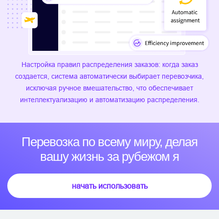
Настройка правил распределения заказов: когда заказ
создается, система автоматически выбирает перевозчика,
исключая ручное вмешательство, что обеспечивает
интеллектуализацию и автоматизацию распределения.
Перевозка по всему миру, делая
вашу жизнь за рубежом я
начать использовать