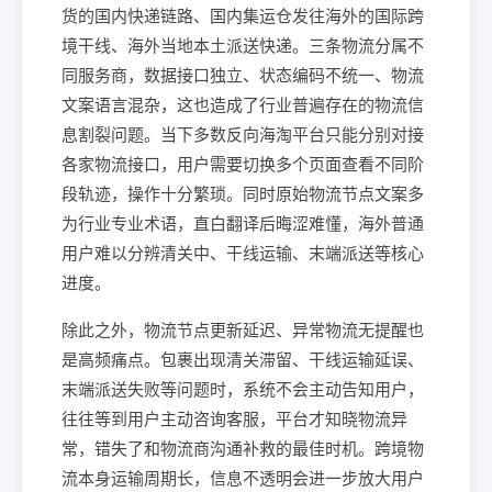
货的国内快递链路、国内集运仓发往海外的国际跨
境干线、海外当地本土派送快递。三条物流分属不
同服务商，数据接口独立、状态编码不统一、物流
文案语言混杂，这也造成了行业普遍存在的物流信
息割裂问题。当下多数反向海淘平台只能分别对接
各家物流接口，用户需要切换多个页面查看不同阶
段轨迹，操作十分繁琐。同时原始物流节点文案多
为行业专业术语，直白翻译后晦涩难懂，海外普通
用户难以分辨清关中、干线运输、末端派送等核心
进度。
除此之外，物流节点更新延迟、异常物流无提醒也
是高频痛点。包裹出现清关滞留、干线运输延误、
末端派送失败等问题时，系统不会主动告知用户，
往往等到用户主动咨询客服，平台才知晓物流异
常，错失了和物流商沟通补救的最佳时机。跨境物
流本身运输周期长，信息不透明会进一步放大用户