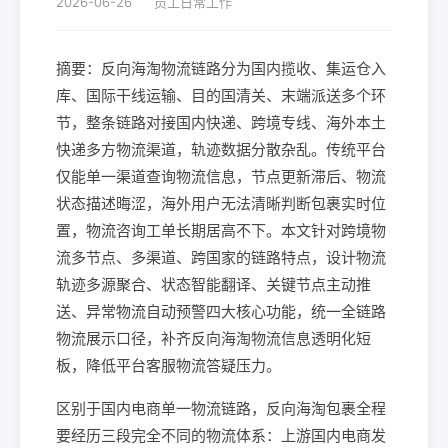
2026-06-26
员工日常工作
摘要：反向海淘物流链路分为国内揽收、集运仓入
库、国际干线运输、目的国清关、末端派送多个环
节，整条链路对接国内快递、跨境专线、海外本土
快递多方物流渠道，轨迹数据分散杂乱。传统平台
仅能单一渠道查询物流信息，节点更新滞后、物流
状态描述晦涩，海外用户无法清晰判断包裹实时位
置，物流咨询工单长期居高不下。本文针对跨境物
流多节点、多渠道、跨国家的链路特点，设计物流
轨迹多源聚合、状态智能翻译、关键节点主动推
送、异常物流自动预警四大核心功能，统一全链路
物流展示口径，补齐反向海淘物流信息透明化短
板，降低平台客服物流答疑压力。
区别于国内电商单一物流链路，反向海淘包裹全程
要经历三段完全不同的物流体系：上游国内电商发