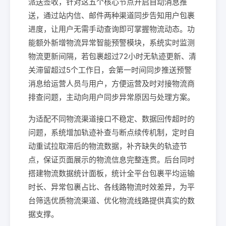
派送签收，针对这五个核心节点开启自动消息推
送，通过站内信、邮件两种渠道同步告知用户包裹
进度，让用户无需手动查询即可掌握物流动态。功
能额外新增物流异常智能预警模块，系统实时监测
物流更新间隔，若包裹超过72小时无轨迹更新、清
关滞留超过5个工作日，会第一时间同步推送预警
消息给运营人员与用户，方便运营及时对接物流商
排查问题，主动向用户同步异常原因与处理方案。
为适配不同物流渠道接口不稳定、数据回传超时的
问题，系统增加轨迹补查与断点续传机制，定时自
动重试拉取滞后的物流数据，补齐缺失的轨迹节
点，保证页面展示的物流信息完整连贯。后台同时
搭建物流数据统计面板，统计全平台包裹平均运输
时长、异常包裹占比、各线路物流时效差异，为平
台筛选优质物流渠道、优化物流线路提供真实的数
据支撑。