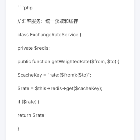
```php
// 汇率服务：统一获取和缓存
class ExchangeRateService {
private $redis;
public function getWeightedRate($from, $to) {
$cacheKey = "rate:{$from}:{$to}";
$rate = $this->redis->get($cacheKey);
if ($rate) {
return $rate;
}