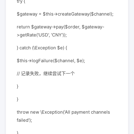
try {
$gateway = $this->createGateway($channel);
return $gateway->pay($order, $gateway-
>getRate('USD', 'CNY'));
} catch (\Exception $e) {
$this->logFailure($channel, $e);
// 记录失败，继续尝试下一个
}
}
throw new \Exception('All payment channels
failed');
}