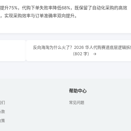
提升75%，代购下单失败率降低68%，既保留了自动化采购的高效
，实现采购效率与订单准确率双向提升。
反向海淘为什么火了？2026 华人代购赛道底层逻辑拆
（802 字） →
帮助中心
我们
常见问题
条款
政策