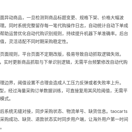
面异动商品，一旦检测到商品标题变更、规格下架、价格大幅波
理。同时系统完整留存每一笔代购操作日志，自动统计自动下单成
帮助运营优化自动代购识别规则，持续提升机器下单准确率。后台
值，灵活适配不同时期采购稳定性。
页面规则，平台页面不定期改版，极易导致自动抓取逻辑失效。
版规则，实时更新商品抓取与下单识别逻辑，无需平台频繁修改自动代购
理边界，阈值设置不合理会造成人工压力反弹或者失败率上升。
判定模型，经过海量采购订单数据训练，可直接复用其风险阈值，无需平
模式。
系统无缝对接，同步采购状态、物流单号、缺货信息。taocarts
采购成功、缺货、退款状态实时同步用户端，让海外用户第一时间
。