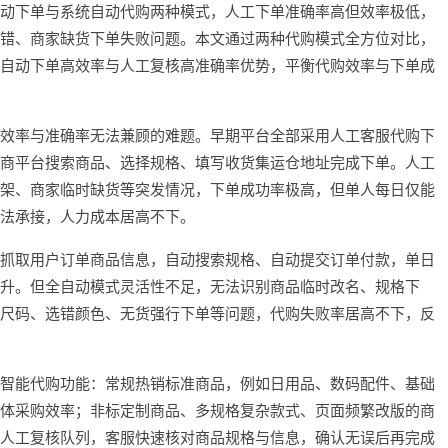
动下单与系统自动代购两种模式，人工下单准确率高但效率极低，
错、商家缺货下单失败问题。本文通过两种代购模式全方位对比，
自动下单高效率与人工复核高准确率优势，平衡代购效率与下单成
效率与准确率无法兼顾的难题。早期平台全部采用人工客服代购下
商平台搜索商品、选择规格、填写收货集运仓地址完成下单。人工
架、商家临时缺货等突发情况，下单成功率极高，但单人每日仅能
法承接，人力成本居高不下。
抓取用户订单商品信息，自动搜索规格、自动提交订单付款，单日
升。但全自动模式灵活性不足，无法识别商品临时改名、规格下
尺码、选错颜色、无货强行下单等问题，代购失败率居高不下，反
智能代购功能：常规热销标准商品，例如日用品、数码配件、基础
体采购效率；非标定制商品、多规格复杂款式、页面频繁改版的商
人工复核队列，客服快速核对商品规格与信息，确认无误后再完成