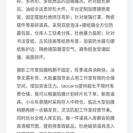
碎、多异形、多纸质品的运输痛点。针对超长屏
风、油纸伞这类异形大件，平台定制加厚硬质套
管，固定摆放杜绝挤压弯折；针对玻璃灯罩、陶瓷
摆件等易碎道具，采用双层泡沫+硬纸箱全方位防
震包装，仓库人工轻柔分拣，杜绝暴力装卸；针对
书法宣纸、古风挂画等纸质布景，加装防水膜与硬
纸板护边，隔绝德国潮湿空气，避免纸张受潮起
皱、画面损坏。
摄影工作室拍摄档期不固定，旺季道具消耗快，淡
季无需补货，大批量囤货会占用工作室有限的仓储
空间，增加资金压力。taocarts提供超长不限时免
费仓储，我可以根据拍摄计划碎片化下单，新款道
具、小众布景随时采购存入中转仓，临近大型拍摄
档期再统一合箱发货，灵活匹配工作室经营节奏。
同时后台全程入库实拍，每一件道具入库都会拍摄
高清细节图，提前排查瑕疵品，杜绝破损道具流入