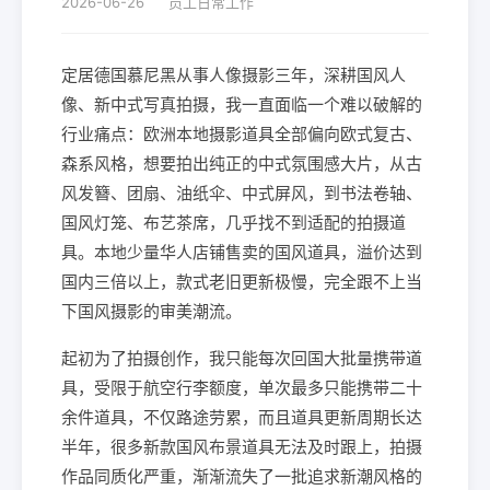
2026-06-26
员工日常工作
定居德国慕尼黑从事人像摄影三年，深耕国风人
像、新中式写真拍摄，我一直面临一个难以破解的
行业痛点：欧洲本地摄影道具全部偏向欧式复古、
森系风格，想要拍出纯正的中式氛围感大片，从古
风发簪、团扇、油纸伞、中式屏风，到书法卷轴、
国风灯笼、布艺茶席，几乎找不到适配的拍摄道
具。本地少量华人店铺售卖的国风道具，溢价达到
国内三倍以上，款式老旧更新极慢，完全跟不上当
下国风摄影的审美潮流。
起初为了拍摄创作，我只能每次回国大批量携带道
具，受限于航空行李额度，单次最多只能携带二十
余件道具，不仅路途劳累，而且道具更新周期长达
半年，很多新款国风布景道具无法及时跟上，拍摄
作品同质化严重，渐渐流失了一批追求新潮风格的