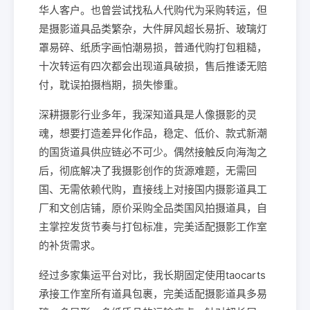
华人客户。也曾尝试找私人代购代为采购转运，但
是摄影道具品类繁杂，大件屏风超长易折、玻璃灯
罩易碎、纸质字画怕潮易损，普通代购打包粗糙，
十次转运有四次都会出现道具破损，售后推诿无赔
付，耽误拍摄档期，损失惨重。
深耕摄影行业多年，我深知道具是人像摄影的灵
魂，想要打造差异化作品，稳定、低价、款式新潮
的国货道具供应链必不可少。偶然接触反向海淘之
后，彻底解决了我摄影创作的货源难题，无需回
国、无需依赖代购，直接线上对接国内摄影道具工
厂和文创店铺，原价采购全品类国风拍摄道具，自
主掌控发货节奏与打包标准，完美适配摄影工作室
的补货需求。
经过多家集运平台对比，我长期固定使用taocarts
承接工作室所有道具包裹，完美适配摄影道具多易