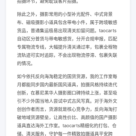
拍摄环节，避免耽误客片拍摄。
除此之外，摄影常用的小型补光配件、中式背景
布、磁吸摄影小道具包含带电小件，属于跨境敏感
货品，普通集运极易出现清关扣留问题。taocarts
自动区分普货与带电敏感货，分开合规申报，匹配
专属物流专线，大幅提升清关通过率，包裹全程物
流轨迹可实时追踪，不会出现物流停滞、包裹失联
的情况。
如今依托反向海淘稳定的国货货源，我的工作室每
月都能同步国内最新国风道具，拍摄风格持续迭代
创新，在慕尼黑华人摄影圈口碑持续上涨，甚至吸
引不少外国当地人尝试中式古风写真。对于海外文
创创作者而言，货源就是核心竞争力，反向海淘打
破地域货源壁垒，让高性价比、高颜值的国产摄影
道具直达海外工作室。taocarts精细化的打包、仓
储、清关服务，守护每一件精致拍摄道具平安跨