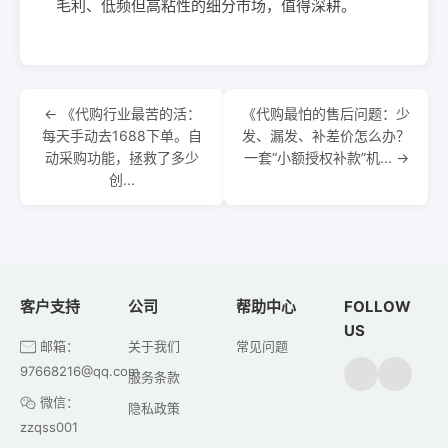
毛利、低频但高粘性的细分市场，值得深耕。
← 《代购行业最苦的活：
《代购最怕的售后问题：少
每天手动去1688下单。自
发、漏发、补差价怎么办？
动采购功能，拯救了多少
一套“小额授权补款”机... →
创...
客户支持
公司
帮助中心
FOLLOW
US
邮箱：
关于我们
常见问题
97668216@qq.com
服务条款
微信：
隐私政策
zzqss001