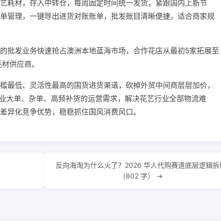
艺耗材，存入中转仓，每周固定时间统一发货，紧跟国内上新节
单管理，一键导出进货对账账单，批发账目清晰便捷，适合商家规
的批发业务快速抢占澳洲本地蓝海市场，合作花店从最初5家拓展至
耗材供应商。
槛最低、灵活性最高的国货进货渠道，砍掉外贸中间商层层加价，
批发行业大单、杂单、高频补货的运营需求，解决花艺行业全部物流难
差异化竞争优势，稳稳抓住国风消费风口。
反向海淘为什么火了？2026 华人代购赛道底层逻辑拆
（802 字） →