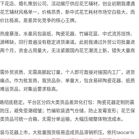
下花店、婚礼策划公司、活动展厅供应花艺辅材，创业初期我遭遇
花艺辅材风格单一，价格昂贵，新中式花艺耗材市场空白极大，而
价比极高，是差异化竞争的核心王牌。
热度暴涨，水墨风包装纸、陶瓷花器、竹编花篮、中式流苏挂饰、
源稀缺，同行普遍没有稳定进货渠道。此前我通过外贸公司批量进
两个月，资金占用量大，无法紧跟国内花艺潮流上新，错失大量商
需外贸资质、无需高额起订量，个人即可直接对接国内工厂，进货
痛点。作为批发商，我货品杂、单量大，包含易碎陶瓷花器、纸质
难运货品，对集运要求极高。
进货链路彻底稳定。平台区分四大类货品差异化打包：陶瓷花器定制防震
防压，避免受潮褶皱；竹编软装透气仓储，防止发霉变形；花艺保
类货品可统一合箱，无需分单运输，大幅压缩整体物流成本。
与花器上市，大批量囤货极易造成货品滞销积压。依托taocarts