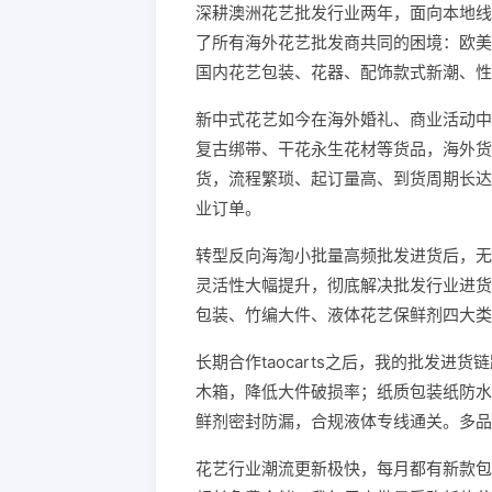
深耕澳洲花艺批发行业两年，面向本地线
了所有海外花艺批发商共同的困境：欧美
国内花艺包装、花器、配饰款式新潮、性
新中式花艺如今在海外婚礼、商业活动中
复古绑带、干花永生花材等货品，海外货
货，流程繁琐、起订量高、到货周期长达
业订单。
转型反向海淘小批量高频批发进货后，无
灵活性大幅提升，彻底解决批发行业进货
包装、竹编大件、液体花艺保鲜剂四大类
长期合作taocarts之后，我的批发
木箱，降低大件破损率；纸质包装纸防水
鲜剂密封防漏，合规液体专线通关。多品
花艺行业潮流更新极快，每月都有新款包装