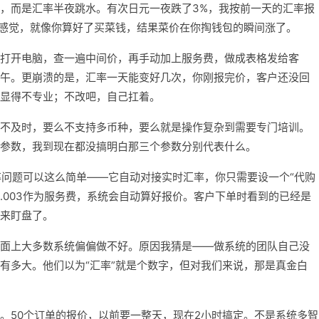
，而是汇率半夜跳水。有次日元一夜跌了3%，我按前一天的汇率报
种感觉，就像你算好了买菜钱，结果菜价在你掏钱包的瞬间涨了。
打开电脑，查一遍中间价，再手动加上服务费，做成表格发给客
午。更崩溃的是，汇率一天能变好几次，你刚报完价，客户还没回
显得不专业；不改吧，自己扛着。
不及时，要么不支持多币种，要么就是操作复杂到需要专门培训。
参数，我到现在都没搞明白那三个参数分别代表什么。
来汇率问题可以这么简单——它自动对接实时汇率，你只需要设一个“代购
.003作为服务费，系统会自动算好报价。客户下单时看到的已经是
来盯盘了。
面上大多数系统偏偏做不好。原因我猜是——做系统的团队自己没
有多大。他们以为“汇率”就是个数字，但对我们来说，那是真金白
。50个订单的报价，以前要一整天，现在2小时搞定。不是系统多智