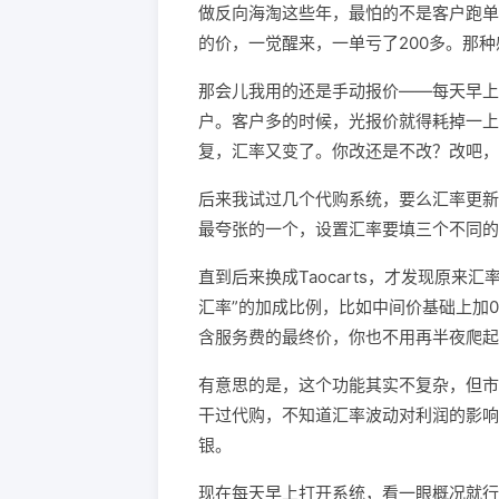
做反向海淘这些年，最怕的不是客户跑单
的价，一觉醒来，一单亏了200多。那
那会儿我用的还是手动报价——每天早上
户。客户多的时候，光报价就得耗掉一上
复，汇率又变了。你改还是不改？改吧，
后来我试过几个代购系统，要么汇率更新
最夸张的一个，设置汇率要填三个不同的
直到后来换成Taocarts，才发现原
汇率”的加成比例，比如中间价基础上加0
含服务费的最终价，你也不用再半夜爬起
有意思的是，这个功能其实不复杂，但市
干过代购，不知道汇率波动对利润的影响
银。
现在每天早上打开系统，看一眼概况就行