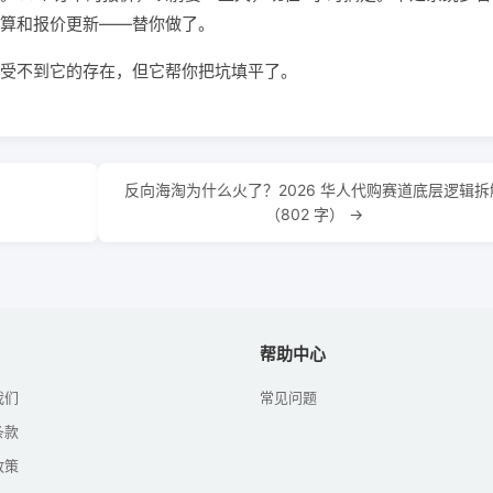
算和报价更新——替你做了。
受不到它的存在，但它帮你把坑填平了。
反向海淘为什么火了？2026 华人代购赛道底层逻辑拆
（802 字） →
帮助中心
我们
常见问题
条款
政策