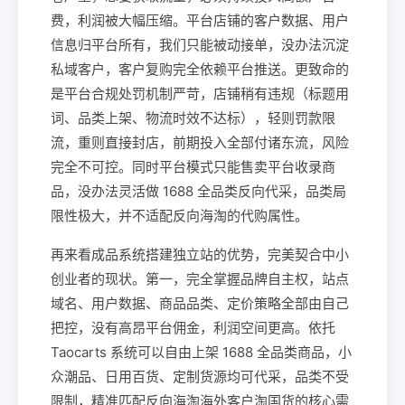
费，利润被大幅压缩。平台店铺的客户数据、用户
信息归平台所有，我们只能被动接单，没办法沉淀
私域客户，客户复购完全依赖平台推送。更致命的
是平台合规处罚机制严苛，店铺稍有违规（标题用
词、品类上架、物流时效不达标），轻则罚款限
流，重则直接封店，前期投入全部付诸东流，风险
完全不可控。同时平台模式只能售卖平台收录商
品，没办法灵活做 1688 全品类反向代采，品类局
限性极大，并不适配反向海淘的代购属性。
再来看成品系统搭建独立站的优势，完美契合中小
创业者的现状。第一，完全掌握品牌自主权，站点
域名、用户数据、商品品类、定价策略全部由自己
把控，没有高昂平台佣金，利润空间更高。依托
Taocarts 系统可以自由上架 1688 全品类商品，小
众潮品、日用百货、定制货源均可代采，品类不受
限制，精准匹配反向海淘海外客户淘国货的核心需