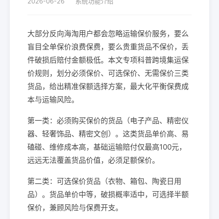
2026-06-26
系统功能介绍
大部分反向海淘用户都会忽略运输保价服务，要么
盲目全单保价浪费保费，要么贵重货品不保价，丢
件破损后赔付金额极低。本文专项科普跨境集运保
价规则，划分必须保价、可选保价、无需保价三类
货品，给出精准保额选择方案，最大化平衡保费成
本与运输风险。
第一类：必须购买保价的货品（电子产品、精密仪
器、轻奢饰品、精密文创）。这类货品单价高、易
磕碰、维修成本高，基础运输赔付仅最高100元，
远远无法覆盖货品价值，必须足额保价。
第二类：可选保价货品（衣物、箱包、陶瓷日用
品）。货品单价中等，破损概率适中，可选择半额
保价，兼顾风险与保费开支。