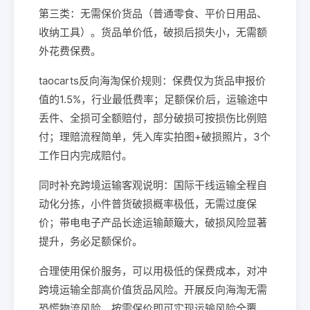
第三类：无需保价货品（普通零食、平价日用品、
收纳工具）。货品单价低，破损后损失小，无需额
外花费保费。
taocarts反向海淘保价规则：保费仅为货品申报价
值的1.5%，行业最低费率；足额保价后，运输途中
丢件、全损可全额赔付，部分破损可按损伤比例赔
付；理赔流程简单，凭入库实拍图+破损照片，3个
工作日内完成赔付。
同时补充跨境运输客观说明：国际干线运输全程自
动化分拣，小件普货破损概率极低，无需过度保
价；带电电子产品长途运输颠簸大，破损风险显著
提升，务必足额保价。
合理使用保价服务，可以用极低的保费成本，对冲
跨境运输全部高价值货品风险。开展反向海淘无需
恐慌物流风险，按需保价即可实现运输风险全覆