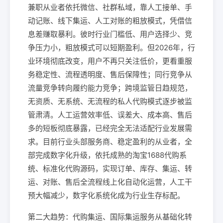
兼职从业者依托微信、社群私域，靠人工接单、手
动记账、线下集运、人工对账的粗放模式，凭借信
息差赚取暴利。彼时行业门槛低、用户选择少、竞
争压力小，粗放模式可以短期盈利。但2026年，行
业环境彻底改变，用户不再只关注低价，更看重服
务稳定性、流程透明度、售后保障性；同行竞争从
流量竞争转向履约能力竞争；跨境监管日趋规范，
无资质、无系统、无流程的私人代购模式逐步被监
管肃清。人工运营效率低、误差大、成本高、售后
多的短板彻底暴露，已经完全无法适配行业发展需
求。目前行业头部服务商、稳定盈利的从业者，全
部完成数字化升级，依托成熟的淘宝1688代购系
统、标准化代购源码，实现订单、库存、集运、转
运、对账、售后全流程线上化自动化运营，人工干
预大幅减少，数字化系统化成为行业生存标配。
第二大趋势：代购集运、国际集运服务从基础化转