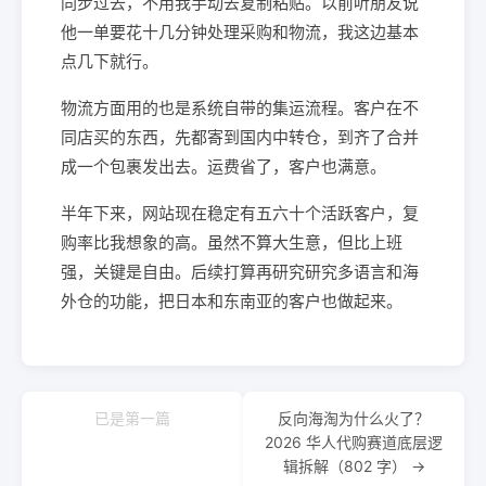
同步过去，不用我手动去复制粘贴。以前听朋友说
他一单要花十几分钟处理采购和物流，我这边基本
点几下就行。
物流方面用的也是系统自带的集运流程。客户在不
同店买的东西，先都寄到国内中转仓，到齐了合并
成一个包裹发出去。运费省了，客户也满意。
半年下来，网站现在稳定有五六十个活跃客户，复
购率比我想象的高。虽然不算大生意，但比上班
强，关键是自由。后续打算再研究研究多语言和海
外仓的功能，把日本和东南亚的客户也做起来。
已是第一篇
反向海淘为什么火了？
2026 华人代购赛道底层逻
辑拆解（802 字） →