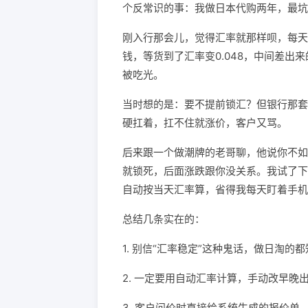
个反常识的事：我做日本代购两年，最坑
刚入行那会儿，觉得汇率就那样呗，每天看
钱，等货到了汇率变0.048，中间差出
被吃光。
当时想的是：要不提前锁汇？但银行那套
硬扛着，扛不住就涨价，客户又骂。
后来跟一个做潮牌的老哥聊，他说你不如
就锁死，后面涨跌跟你没关系。我试了下，
自动按当天汇率算，省得我每天盯着手机
总结几条实在的：
1. 别信“汇率稳定”这种鬼话，做日淘
2. 一定要用自动汇率计算，手动改早晚
3. 客户问价时直接给系统生成的报价单