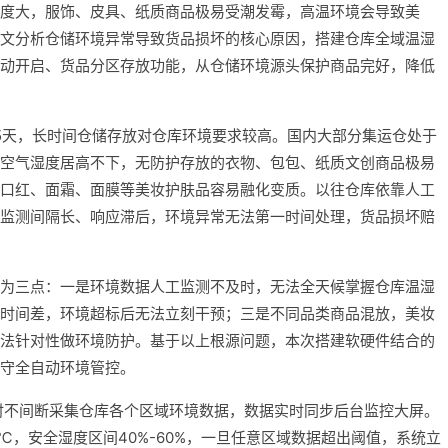
度大，服饰、皮具、纸质商品极易受潮发霉，高温环境会导致美
文分析仓储环境异常导致货品损坏的核心原因，搭建仓库全域温湿
动开启、货品分区存放功能，从仓储环境源头保护商品完好，降低
15天，长时间仓储存放对仓库环境要求较高。国内大部分集运仓处于
空气湿度居高不下，无防护存放的衣物、包包、纸质文创商品极易
口红、面霜、面膜等美妆护肤品容易融化变质。以往仓库依靠人工
监测间隔长、响应滞后，环境异常无法第一时间处理，货品损坏赔
为三点：一是环境数据人工监测不及时，无法全天候掌握仓库温湿
时间差，环境超标后无法立刻干预；三是不同品类商品混放，美妆
法针对性做环境防护。基于以上根源问题，本次搭建软硬件结合的
守全自动环境管控。
时不间断采集仓库各个区域环境数据，数据实时同步后台监控大屏。
6℃，安全湿度区间40%-60%，一旦任意区域数据超出阈值，系统立