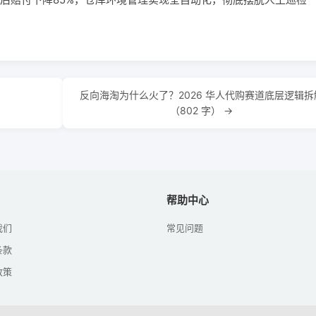
反向海淘为什么火了？2026 华人代购赛道底层逻辑拆
（802 字） →
帮助中心
我们
常见问题
条款
政策