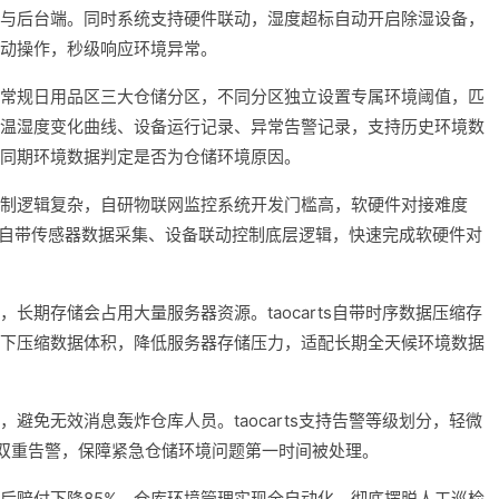
与后台端。同时系统支持硬件联动，湿度超标自动开启除湿设备，
动操作，秒级响应环境异常。
常规日用品区三大仓储分区，不同分区独立设置专属环境阈值，匹
温湿度变化曲线、设备运行记录、异常告警记录，支持历史环境数
同期环境数据判定是否为仓储环境原因。
制逻辑复杂，自研物联网监控系统开发门槛高，软硬件对接难度
硬件，自带传感器数据采集、设备联动控制底层逻辑，快速完成软硬件对
长期存储会占用大量服务器资源。taocarts自带时序数据压缩存
下压缩数据体积，降低服务器存储压力，适配长期全天候环境数据
避免无效消息轰炸仓库人员。taocarts支持告警等级划分，轻微
双重告警，保障紧急仓储环境问题第一时间被处理。
后赔付下降85%，仓库环境管理实现全自动化，彻底摆脱人工巡检