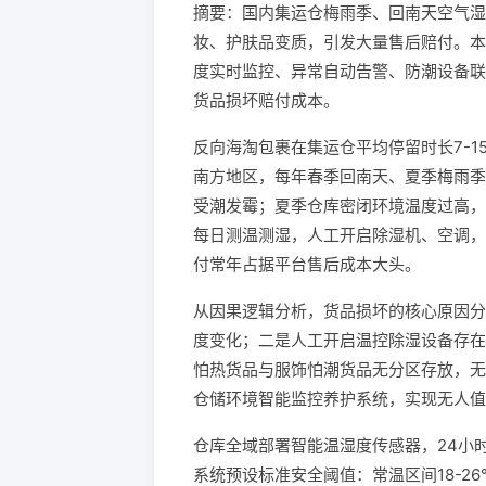
摘要：国内集运仓梅雨季、回南天空气湿
妆、护肤品变质，引发大量售后赔付。本
度实时监控、异常自动告警、防潮设备联
货品损坏赔付成本。
反向海淘包裹在集运仓平均停留时长7-
南方地区，每年春季回南天、夏季梅雨季
受潮发霉；夏季仓库密闭环境温度过高，
每日测温测湿，人工开启除湿机、空调，
付常年占据平台售后成本大头。
从因果逻辑分析，货品损坏的核心原因分
度变化；二是人工开启温控除湿设备存在
怕热货品与服饰怕潮货品无分区存放，无
仓储环境智能监控养护系统，实现无人值
仓库全域部署智能温湿度传感器，24小
系统预设标准安全阈值：常温区间18-2