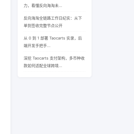
力，看懂反向海淘未...
反向海淘全链路工作日纪实：从下
单到签收完整节点公开
从 0 到 1 部署 Taocarts 实录，后
端开发手把手...
深挖 Taocarts 支付架构，多币种收
款如何适配全球跨境...