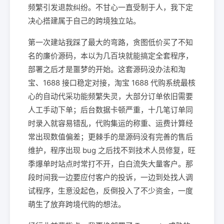
频繁引发退款纠纷。不甘心一直受制于人，我下定
决心搭建属于自己的跨境独立站。
第一次建站我踩了最大的弯路，贪图低价买了不知
名的廉价源码，本以为几百块就能搞定全套程序，
部署之后才是噩梦的开始。这套源码没办法和淘
宝、1688 接口稳定对接，淘宝 1688 代购系统最核
心的自动代采功能频繁失灵，大部分订单依旧需要
人工手动下单；后台数据卡顿严重，十几笔订单同
时录入就容易错乱，代购集运的称重、运费计算经
常出现数值偏差；更棘手的是源码没有完善的售后
维护，程序出现 bug 之后找不到技术人员修复，旺
季爆单时站点时常打不开，白白流失大量客户。那
段时间我一边要应付客户的投诉，一边到处找人调
试程序，生意没起色，反倒投入了不少资金，一度
萌生了放弃跨境代购的想法。