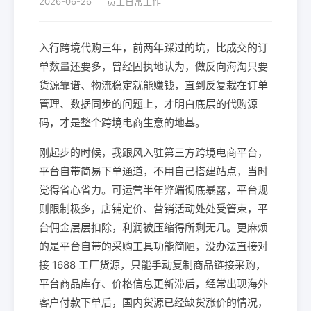
2026-06-26
员工日常工作
入行跨境代购三年，前两年踩过的坑，比成交的订
单数量还要多，曾经固执地认为，做反向海淘只要
货源靠谱、物流稳定就能赚钱，直到反复栽在订单
管理、数据同步的问题上，才明白底层的代购源
码，才是整个跨境电商生意的地基。
刚起步的时候，我跟风入驻第三方跨境电商平台，
平台自带简易下单通道，不用自己搭建站点，当时
觉得省心省力。可运营半年弊端彻底暴露，平台规
则限制极多，店铺定价、营销活动处处受管束，平
台佣金层层扣除，利润被压缩得所剩无几。更麻烦
的是平台自带的采购工具功能简陋，没办法直接对
接 1688 工厂货源，只能手动复制商品链接采购，
平台商品库存、价格信息更新滞后，经常出现海外
客户付款下单后，国内货源已经缺货涨价的情况，