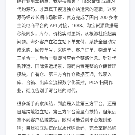
经行业前辈指点，我更换部署了 Taocarts 成熟的
代购源码，才算真正摸透独立站运营的逻辑。这套
源码经过长期市场验证，官方完成了国内 200 多家
主流电商平台的 API 对接，1688、淘宝货源数据毫
秒级同步，库存、价格实时更新，从根源杜绝超卖
问题。海外客户在独立站下单支付，系统全自动完
成采购、回传单号，采购单、客户订单、物流单号
三单合一，后台一键即可查看全链路信息。针对代
购转运、国际集运场景，源码内置完整的仓储管理
模块，自有仓、第三方合作仓数据互通，包裹入
库、合箱、出库全流程数字化管控，PDA 扫码作
业，彻底告别手写台账的时代。
很多新手商家纠结，到底是入驻第三方平台，还是
自建跨境独立站。第三方平台流量有扶持，但永远
拿不到客户私域数据，随时可能受到平台规则影
响；自建独立站搭配优质代购源码，完全掌握品牌