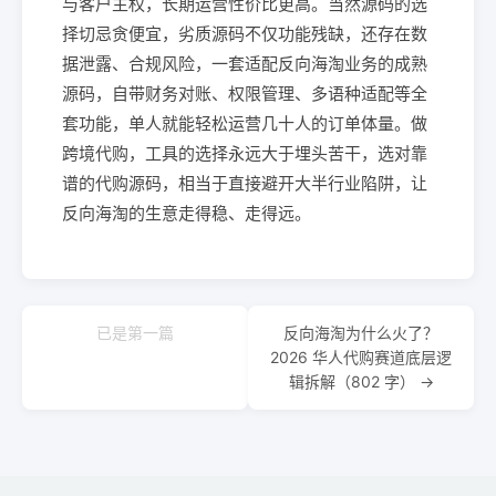
与客户主权，长期运营性价比更高。当然源码的选
择切忌贪便宜，劣质源码不仅功能残缺，还存在数
据泄露、合规风险，一套适配反向海淘业务的成熟
源码，自带财务对账、权限管理、多语种适配等全
套功能，单人就能轻松运营几十人的订单体量。做
跨境代购，工具的选择永远大于埋头苦干，选对靠
谱的代购源码，相当于直接避开大半行业陷阱，让
反向海淘的生意走得稳、走得远。
已是第一篇
反向海淘为什么火了？
2026 华人代购赛道底层逻
辑拆解（802 字） →