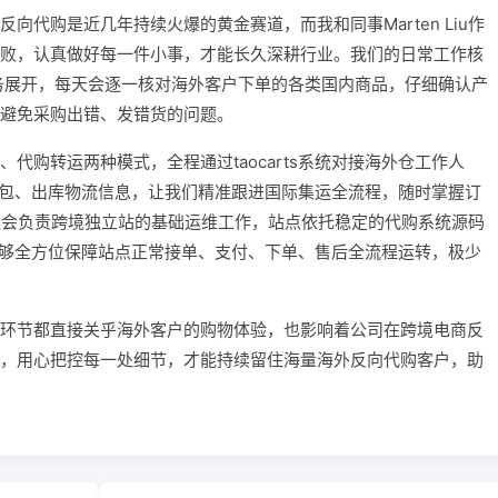
向代购是近几年持续火爆的黄金赛道，而我和同事Marten Liu作
败，认真做好每一件小事，才能长久深耕行业。我们的日常工作核
服务展开，每天会逐一核对海外客户下单的各类国内商品，仔细确认产
避免采购出错、发错货的问题。
代购转运两种模式，全程通过taocarts系统对接海外仓工作人
库、打包、出库物流信息，让我们精准跟进国际集运全流程，随时掌握订
Liu还会负责跨境独立站的基础运维工作，站点依托稳定的代购系统源码
能，能够全方位保障站点正常接单、支付、下单、售后全流程运转，极少
环节都直接关乎海外客户的购物体验，也影响着公司在跨境电商反
，用心把控每一处细节，才能持续留住海量海外反向代购客户，助