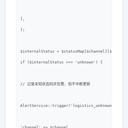
],

];

$internalStatus = $statusMap[$channel][$rawStat
if ($internalStatus === 'unknown') {

// 记录未知状态码并告警，但不中断更新

AlertService::trigger('logistics_unknown_status'
'channel' => $channel,
