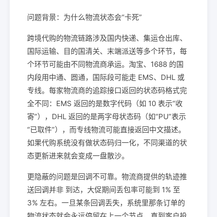
问题背景：为什么物流状态会“卡死”
跨境代购的物流链路涉及国内快递、集运仓出库、
国际运输、目的国清关、末端派送等多个环节，每
个环节可能由不同物流商承运。淘宝、1688 的国
内段用中通、圆通，国际段可能走 EMS、DHL 或
专线。每家物流商的追踪接口返回的状态码格式完
全不同：EMS 返回的是数字代码（如 10 表示“收
寄”），DHL 返回的是两字母状态码（如“PU”表示
“已取件”），而专线物流可能直接返回中文描述。
如果代购系统没有做状态码归一化，不同渠道的状
态更新进来就会变成一盘散沙。
更隐蔽的问题是回调不可靠。物流商提供的轨迹推
送回调并非 到达，大促期间丢包率可能到 1% 至
3% 左右。一旦某条回调丢失，系统里那条订单的
物流状态就会永远停留在上一个节点，直到客户投