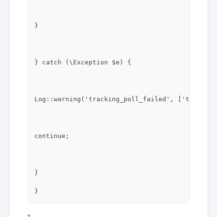
}

} catch (\Exception $e) {

Log::warning('tracking_poll_failed', ['tracking
continue;

}

}