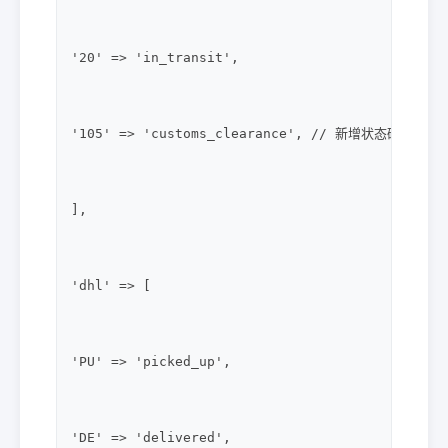
'20' => 'in_transit',

'105' => 'customs_clearance', // 新增状态码

],

'dhl' => [

'PU' => 'picked_up',

'DE' => 'delivered',
