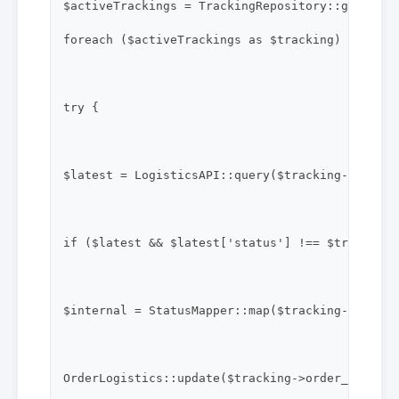
$activeTrackings = TrackingRepository::getActiv
foreach ($activeTrackings as $tracking) {

try {

$latest = LogisticsAPI::query($tracking->channe
if ($latest && $latest['status'] !== $tracking-
$internal = StatusMapper::map($tracking->channe
OrderLogistics::update($tracking->order_id, $in