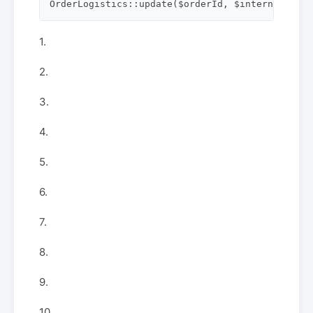
OrderLogistics::update($orderId, $internalStatu
1.
2.
3.
4.
5.
6.
7.
8.
9.
10.