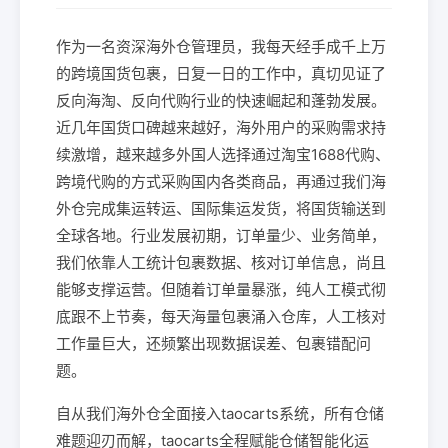
作为一名资深海外仓管理员，我每天经手成千上万
的跨境国货包裹，日复一日的工作中，真切见证了
反向海淘、反向代购行业的快速崛起和蓬勃发展。
近几年国货口碑越来越好，海外用户的采购需求持
续激增，越来越多外国人选择通过淘宝1688代购、
跨境代购的方式采购国内各类商品，再通过我们海
外仓完成集运转运、国际集运发货，将国货输送到
全球各地。行业发展初期，订单量少、业务简单，
我们依靠人工统计包裹数据、核对订单信息，尚且
能够支撑运营。但随着订单量暴涨，纯人工模式彻
底跟不上节奏，每天海量包裹涌入仓库，人工核对
工作量巨大，还频繁出现数据误差、包裹错配问
题。
自从我们海外仓全面接入taocarts系统，所有仓储
难题迎刃而解，taocarts全程赋能仓储智能化运